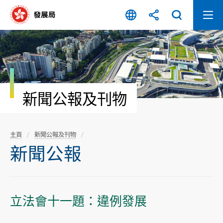
跳
至
內
容
開
始
新聞公報及刊物
主頁
新聞公報及刊物
新聞公報
立法會十一題：違例發展