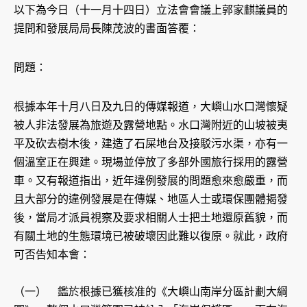
以下為今日（十一月十四日）立法會會議上郭家麒議員的
提問和發展局局長陳茂波的書面答覆：
問題：
根據本年十月八日及九日的傳媒報道，大嶼山水口灣懷疑
被人非法發展為旅遊及露營地點。水口灣附近的山坡被夷
平及砍去樹木後，建造了石屎地台及接駁污水渠，亦有一
個溫室正在興建。現場並停放了多部外國旅行採用的露營
車。又有報道指出，近年違例發展的問題愈來愈嚴重，而
且大部分的違例發展是在傳媒、地區人士或環保團體揭發
後，當局才派員視察及要求相關人士把土地還原舊貌，而
有關土地的生態環境已被破壞因此難以復原。就此，政府
可否告知本會：
（一） 鑑於根據已獲核准的《大嶼山南岸分區計劃大綱