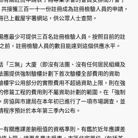
，共接獲三百一十一份註冊成為註冊檢驗人員的申請，
冊已上載屋宇署網站，供公眾人士查閱。
場應最少可提供三百名註冊檢驗人員。按照目前的註
知之前，註冊檢驗人員的數目能達到這個供應水平。
括「三無」大廈（即沒有法團、沒有任何居民組織及
法團提供強制驗樓計劃下首次驗樓全部費用的資助
驗樓宇公用部分的實際費用不超過資助上限，則在強
的修葺工程的費用則不屬資助計劃的範圍。在「強制
，房協與市建局在本年初已進行了一項市場調查，並
請程序預計於本年第三季內公布。
一有關應課差餉租值的資格準則。有鑑於近年應課差