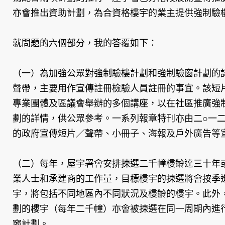
亦會推出資助計劃，為合資格樓宇的業主提供強制驗
就問題的六個部分，我的答覆如下：
（一）為加強公眾對強制驗樓計劃和強制驗窗計劃的
聲帶，主要用作宣傳註冊檢驗人員註冊的事宜。該短
專業團體及區議會舉辦的多個講座，以在社區推廣強
劃的詳情，供公眾參考。一系列報章特刊亦由二○一
的政府宣傳短片／聲帶、小冊子、海報及戶外廣告等
（二）每年，屋宇署會安排揀選二千幢樓齡達三十年
業人士和承建商的工作量，目標樓宇的揀選將會按季
宇，將包括不同地區內不同狀況及樓齡的樓宇。此外
劃的樓宇（每年二千幢）亦會被揀選在同一周期內進
窗計劃。