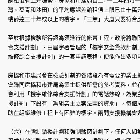
餉租值有上升趨勢，房協和市建局自二○一二年四月
灣、葵青和沙田）的平均應課差餉租值上限已由十萬
樓齡達三十年或以上的樓宇。「三無」大廈只要符合
至於根據檢驗所得認為須進行的修葺工程，政府將聯
合支援計劃」、由屋宇署管理的「樓宇安全貸款計劃
維修綜合支援計劃」的一套申請表格，便能作出多項
房協和市建局會在檢驗計劃的各階段為有需要的業主
會聯同房協和市建局為業主提供所需的參考資料，並
會利用「樓宇維修綜合支援計劃」的電話熱線，為業
援計劃」下設有「籌組業主立案法團的資助」，每個
助在組織維修工程上有困難的樓宇。兩間支援機構會
（六）在強制驗樓計劃和強制驗窗計劃下，任何人如