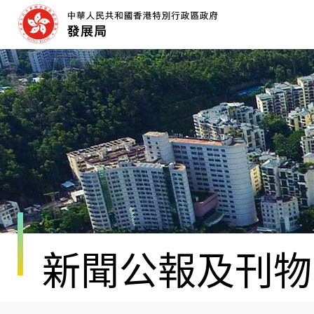
跳
至
內
容
開
始
新聞公報及刊物