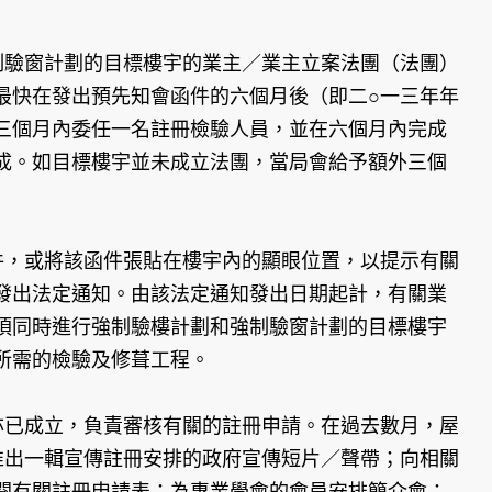
制驗窗計劃的目標樓宇的業主／業主立案法團（法團）
最快在發出預先知會函件的六個月後（即二○一三年年
三個月內委任一名註冊檢驗人員，並在六個月內完成
成。如目標樓宇並未成立法團，當局會給予額外三個
件，或將該函件張貼在樓宇內的顯眼位置，以提示有關
發出法定通知。由該法定通知發出日期起計，有關業
須同時進行強制驗樓計劃和強制驗窗計劃的目標樓宇
所需的檢驗及修葺工程。
亦已成立，負責審核有關的註冊申請。在過去數月，屋
推出一輯宣傳註冊安排的政府宣傳短片／聲帶；向相關
閱有關註冊申請表；為專業學會的會員安排簡介會；