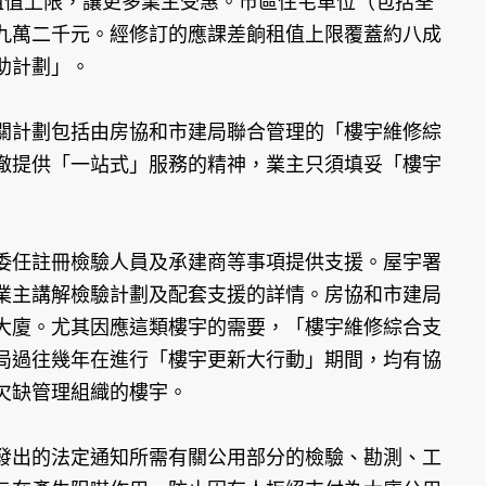
租值上限，讓更多業主受惠。市區住宅單位（包括荃
九萬二千元。經修訂的應課差餉租值上限覆蓋約八成
助計劃」。
關計劃包括由房協和市建局聯合管理的「樓宇維修綜
徹提供「一站式」服務的精神，業主只須填妥「樓宇
委任註冊檢驗人員及承建商等事項提供支援。屋宇署
業主講解檢驗計劃及配套支援的詳情。房協和市建局
大廈。尤其因應這類樓宇的需要，「樓宇維修綜合支
局過往幾年在進行「樓宇更新大行動」期間，均有協
欠缺管理組織的樓宇。
發出的法定通知所需有關公用部分的檢驗、勘測、工