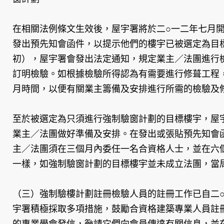
在相關法例條文生效後，屋宇署將於二○一二年七月
發出預先知會函件，以提示他們的樓宇已被選定為目
初），屋宇署會發出法定通知，規定業主／法團進行
訂明檢驗。如根據檢驗所得認為有需要進行修葺工程
月時間，以便有關業主籌備及安排進行所需的檢驗及
至於被選定為只須進行強制驗窗計劃的目標樓宇，屋
業主／法團做好準備及安排。在發出或張貼預先知會
主／法團須在三個月內委任一名合資格人士，並在六
一樣，如強制驗窗計劃的目標樓宇並未成立法團，當
（三）強制驗樓計劃註冊檢驗人員的註冊工作已自二
宇署積極採取多項措施，鼓勵合資格建築專業人員註
的專業學會發信，籲請它們向會員傳達有關信息，並