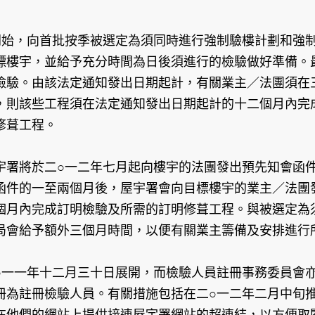
開始，向首批按季被選定為須同時進行強制驗樓計劃和強
標樓宇，並給予充分時間為日後須進行的檢驗做好準備。
檢驗。由該法定通知發出日期起計，有關業主／法團須在
，則該些工程須在法定通知發出日期起計的十二個月內完
修葺工程。
宇署將於二○一二年七月起向樓宇的法團發出預先知會函
函件的一至兩個月後，屋宇署會向目標樓宇的業主／法團
個月內完成訂明檢驗及所需的訂明修葺工程。與被選定為
局會給予額外三個月時間，以便有關業主籌備及安排進行
○一一年十二月三十日展開，而檢驗人員註冊事務委員會
冊為註冊檢驗人員。有關措施包括在二○一二年二月中旬
在他們的網站上提供接連屋宇署網站的超連結，以方便取