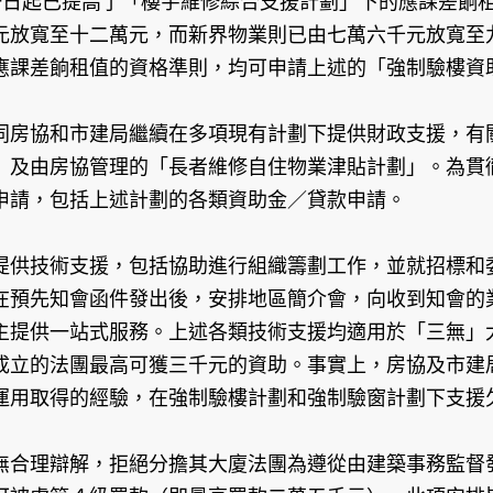
一日起已提高了「樓宇維修綜合支援計劃」下的應課差餉
元放寬至十二萬元，而新界物業則已由七萬六千元放寬至
應課差餉租值的資格準則，均可申請上述的「強制驗樓資
同房協和市建局繼續在多項現有計劃下提供財政支援，有
」及由房協管理的「長者維修自住物業津貼計劃」。為貫
申請，包括上述計劃的各類資助金／貸款申請。
提供技術支援，包括協助進行組織籌劃工作，並就招標和
在預先知會函件發出後，安排地區簡介會，向收到知會的
主提供一站式服務。上述各類技術支援均適用於「三無」
成立的法團最高可獲三千元的資助。事實上，房協及市建
運用取得的經驗，在強制驗樓計劃和強制驗窗計劃下支援
無合理辯解，拒絕分擔其大廈法團為遵從由建築事務監督