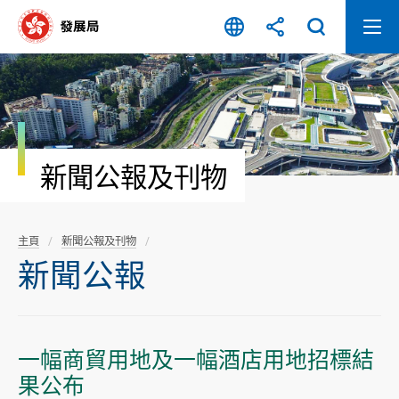
跳
至
內
容
開
始
新聞公報及刊物
主頁
新聞公報及刊物
新聞公報
一幅商貿用地及一幅酒店用地招標結
果公布