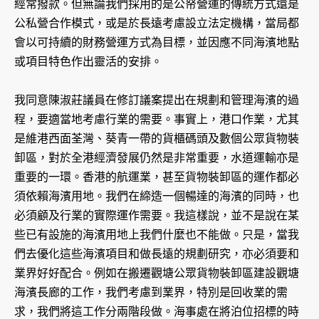
經常撥款。但無論我們採用的是公帑營運的傳統方式還是
公私營合作模式，或是於長遠考慮設立法定機構，當局都
會以可持續的財務營運方式為目標，並因應不同海濱地點
或項目特色作出靈活的安排。
我同意陳淑莊議員在修訂議案提出在規劃和管理海濱的過
程，要適當地考慮行業的需要。事實上，港口作業，尤其
是維港西面荃灣、葵青一帶的貨櫃碼頭及數個公眾貨物裝
卸區，對於全港經濟發展仍然是非常重要，水道運輸亦是
重要的一環。香港的航運業，甚至貨物裝卸區的運作都必
須依賴海濱用地。我們在締造一個暢達的海濱的同時，也
必須顧及行業的實際運作需要。我這樣說，並不是說在某
些已有設施的海濱用地上我們什麼也不能做。只是，當我
們去優化這些海濱項目和做長遠的規劃研究，亦必須要和
業界好好配合。例如在搬遷觀塘公眾貨物裝卸區建設觀塘
海濱長廊的工作，我們考慮到業界，特別是回收業的需
求，我們將這工作分兩階段做。海事處在將泊位招標的時