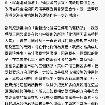
組，就海港與海濱土地連接等的事宜，向政府提供意見。
政府當局會繼續與海濱事務委員會緊密合作，就一些牽涉
海港與海濱用地連接的建議作進一步的討論。
談到原動議中的「重新活化發展已停用的舊碼頭」，我就
覺得王國興議員在修訂中提到的所謂「化消極因素為積極
因素」，實在可圈可點。一直要到我們將這些現在已經停
用及空置的碼頭，將它們化負債為資產，我們才能夠成功
做到這件事。為什麼我會這麼說，因為我有一個實際的例
子。在二零零七年，審計處編號４８的報告，當時指出西
區副食品批發市場的五個碼頭，其中四個已閒置多年，便
要就要求政府部門進一步設法改善批發市場設施的使用情
況。其後政府帳目委員會指出，如果沒有其他方案可行，
便麻煩將這些碼頭拆卸，以減少把更加多的資源用在這些
碼頭的維修保養上。所以正如我相信對當時的政府委員會
或委員會的議員來說，這些空置的舊碼頭是一個負累。所
以我認為我們必須要有重新的思維，不要將它當為一個負