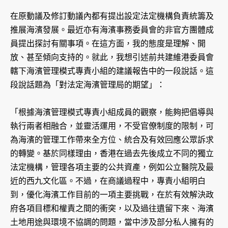
在原動議及修訂動議內都有提出設定法定機構負責統籌及
推展海濱發展。最近亦有海濱事務委員會的非官方團體成
員提出探討有關事項。在這方面，我的態度是理解、開
放、甚至傾向支持的。就此，我想引述前共建維港委員會
轄下海濱管理模式專責小組的建議報告中的一段說話。這
段說話題為「對法定海濱管理局的期望」：
「根據海濱管理模式專責小組成員的觀察，能夠把倡導與
執行兩者相融合，並靈活運用，不受官僚制度的限制，可
為海濱的管理工作帶來全方位、統合及有效回應公眾訴求
的轉變。基於同樣理由，香港在過去先後成立不同的獨立
法定機構，管理各項主要的公共資產，例如公立醫院及最
近的西九文化區。不過，在商議過程中，專責小組明白
到，優化海濱工作目前的一項主要挑戰，在於有效解決政
府各項目標和權責之間的衝突，以及過往遺留下來、海濱
土地用途與環境不協調的問題，當中涉及部分私人擁有的