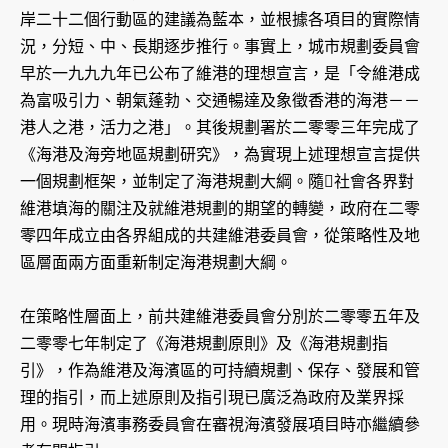
岸二十二個行動區的建議為藍本，並根據各項目的實際情
況，分短、中、長期逐步推行。事實上，城市規劃委員會
早於一九九九年已公布了維港的理想宣言，是「令維港成
為富吸引力、朝氣蓬勃、交通暢達及象徵香港的海港－－
港人之港，活力之港」。其後規劃署於二零零三年完成了
《海港及海旁地區規劃研究》，為實現上述理想宣言提供
一個規劃框架，並制定了海港規劃大綱。隨社會各界對
維港填海的關注及就維港規劃的期望的轉變，政府在二零
零四年成立由各界組成的共建維港委員會，從策略性及地
區層面兩方面重新制定海港規劃大綱。
在策略性層面上，前共建維港委員會分別於二零零五年及
二零零七年制定了《海港規劃原則》及《海港規劃指
引》，作為維港及海濱區的可持續規劃、保存、發展和管
理的指引，而上述原則及指引現已廣泛為政府及業界採
用。現時海濱事務委員會在審視海濱發展項目時亦繼續參