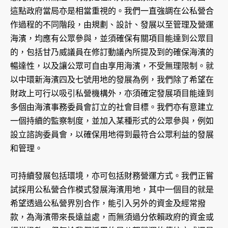
這點政府當局亦是相當重視的。我們一直強調在公私營合
作過程的不同階段，由規劃、設計、發展以至管理及營運
海濱，均應有公眾參與，並須確保有關項目能達到公眾目
的，包括甘乃威議員在修訂動議內所提及到的確保海濱的
暢達性，以及讓公眾可自由享用海濱，不受無理限制。就
以中環新海濱四及七號用地的發展為例，我們除了希望在
財政上可行以吸引私營機構外，亦須確定發展項目能達到
多個由海濱事務委員會訂立的社會目標。我們亦有意建立
一個持續的監察制度，並加入某種形式的公眾參與，例如
設立諮詢委員會，以確保用地得到最符合公眾利益的發展
和管理。
可持續發展包括環境，亦可包括財務營運方式。我們正嘗
試採用公私營合作模式發展海濱用地，其中一個目的就是
希望透過公私營界別合作，能引入另外的資金及經常撥
款，為海濱帶來長遠益處，而無須過分依賴政府的資金或