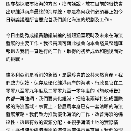
區亦都採取零填海的方案，換句話說，放在目前的很快會
出現維港兩岸最終的海岸線，亦是為何我們必須要正如今
日辯論議題所言要完善我們美化海濱的規劃及工作。
今日由劉秀成議員動議辯論的議題涵蓋現時及未來在海濱
發展的主要工作。我很高興可藉此機會向本會議員整體匯
報過去我們一直進行的工作，取得的初步成效和隨後面對
的挑戰。
維多利亞港是香港的象徵，是最珍貴的公共天然資產。我
們致力保護、保存及優化維港兩岸的海濱。行政長官在二
零零八至零九年度及二零零九至一零年度的《施政報告》
內都一再強調，我們要美化維港、把維港兩岸打造成國際
級的海濱區域。事實上，發展局本身已有一套清晰的海濱
發展策略。我們致力推動優化海濱的工作，改善海濱的暢
達性，透過有效的資源分配，並視乎海濱土地的實際情
況，逐步建設維港兩岸的海濱長廊供市民享用。我們的理