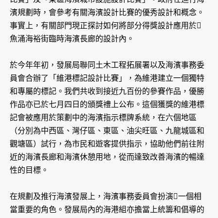
濱規劃時，會參考有關海濱設計比賽的優秀設計和概念。
事實上，有關部門現正探討如何將部分得獎設計應用於
魚涌海裕街臨時海濱長廊的設計內。
於今年年初，發展局聯同土木工程拓展署以及海濱事務委
員會合辦了「維港標記設計比賽」，為維港建立一個獨特
和專屬的標記。我們共收到接近九百份的參賽作品，優勝
作品亦已於七月四日的頒獎禮上公布。這個獲獎的維港標
記會被應用於策劃中的海濱指示標牌系統，在六個地區
（分別為中西區、灣仔區、東區、油尖旺區、九龍城區和
觀塘區）試行，為市民和遊客提供指示，協助他們前往附
近的海濱長廊和海濱休憩用地，從而達致改善海濱的暢達
性的目標。
在規劃及推行海濱發展上，海濱事務委員會扮演一個相
當重要的角色。發展局內的海港組亦擔當上統籌和倡導的