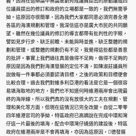
義，因為在這辯論中無論是劉秀成議員提出的原動議或四
位議員提出的修訂和政府的立場都是一致的，我們無需爭
拗。這原因亦很簡單，因為我們大家都同意必須完善全港
各區的海濱規劃和管理，我深信這亦是廣大市民的共同願
望。雖然在幾位議員的修訂的導言都帶有批判性的字眼，
譬如見步行步、缺乏前瞻、未能與時並進，缺乏整體的規
劃和管理，或整體的規劃仍有不足，我覺得這些都是善意
的批評。事實上我們過往真是做得不足夠，做得不足夠的
原因是因為我們對海濱發展的定位不清，如陳淑莊議員所
說做每一件事都必須要認清目標，之後的政策和目標便會
比較合理。過去我們對維多利亞港的看法是它是一個很容
易填海取地的地方，我們也不知道何時維港兩岸會出現最
終的海岸線，所以我們真的沒有放很大的工夫在規劃、管
理和美化等方面，但現在這情況已完全改變。自從二零零
四年維港官司的爭拗，特區政府已高調說在完成中環和灣
仔這一片最後的填海，配合中環灣仔繞道的建設後，特區
政府在維港兩岸是不會再填海，亦因為這原因，德發展