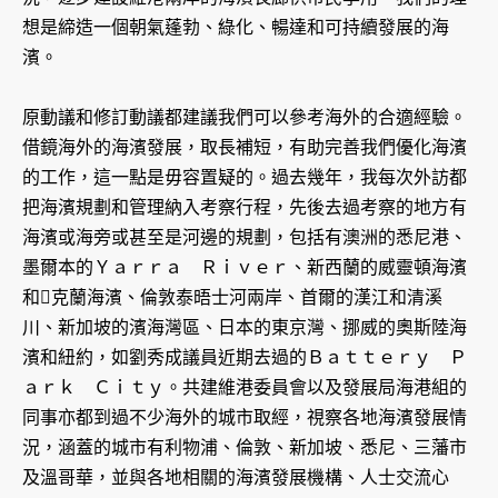
想是締造一個朝氣蓬勃、綠化、暢達和可持續發展的海
濱。
原動議和修訂動議都建議我們可以參考海外的合適經驗。
借鏡海外的海濱發展，取長補短，有助完善我們優化海濱
的工作，這一點是毋容置疑的。過去幾年，我每次外訪都
把海濱規劃和管理納入考察行程，先後去過考察的地方有
海濱或海旁或甚至是河邊的規劃，包括有澳洲的悉尼港、
墨爾本的Ｙａｒｒａ Ｒｉｖｅｒ、新西蘭的威靈頓海濱
和克蘭海濱、倫敦泰晤士河兩岸、首爾的漢江和清溪
川、新加坡的濱海灣區、日本的東京灣、挪威的奧斯陸海
濱和紐約，如劉秀成議員近期去過的Ｂａｔｔｅｒｙ Ｐ
ａｒｋ Ｃｉｔｙ。共建維港委員會以及發展局海港組的
同事亦都到過不少海外的城市取經，視察各地海濱發展情
況，涵蓋的城市有利物浦、倫敦、新加坡、悉尼、三藩市
及溫哥華，並與各地相關的海濱發展機構、人士交流心