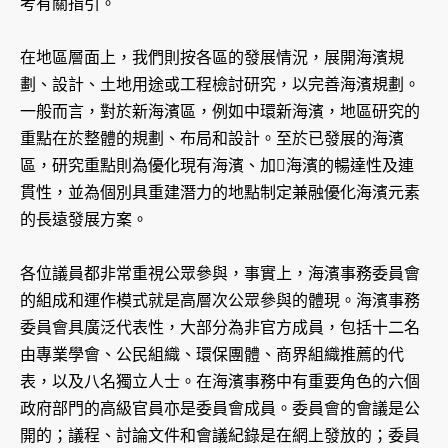
考有關指引。
在地區層面上，我們則按各區的發展情況，展開海濱規
劃、設計、土地用途或工程檢討研究，以完善海濱規劃。
一般而言，對於新海濱區，例如中環新海濱，地區研究的
重點在於整體的規劃、布局和設計。至於已發展的海濱
區，研究重點則為優化現有海濱、加海濱的暢達性及連
貫性，並為個別具重建潛力的地點制定兼融優化海濱元素
的長遠發展方案。
各位議員都非常重視公眾參與，事實上，海濱事務委員會
的組成和運作模式就是高層次公眾參與的體現。海濱事務
委員會具廣泛代表性，大部分為非官方成員，包括十二名
由專業學會、公民組織、環保團體、商界組織推薦的代
表，以及八名獨立人士。在海濱事務中有重要角色的六個
政府部門的高級官員亦是委員會成員。委員會的會議是公
開的；議程、討論文件和會議紀錄是在網上發放的；委員