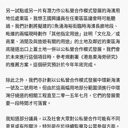
另一試點或另一片有潛力作公私營合作模式發展的海濱用
地位處東區，我想王國興議員在任東區區議會時可能聽
過。我們計劃將擬建的魚涌海裕街臨時海濱長廊地段、
毗連的兩幅現時劃作「其他指定用途」註明「文化及／或
商業、消閒及與旅遊有關的用途」的土地及鄰近的東區海
底隧道出口上蓋土地一併以公私營合作模式發展。我們會
於未來進行這個項目時，參考規劃署《港島東海旁研究》
的推薦方案。這個研究預計於今年年底完成。
除此之外，我們亦計劃以公私營合作模式發展中環新海濱
一號及二號用地。但由於這兩幅用地部分範圍須進行中環
灣仔繞道的相關工程直至二零一五年七月，它們的發展需
要一段時間才可落實。
我知道部分議員，以及社會大眾對公私營合作可能有不同
意見或有所關注，特別是在於持續監察及公眾參與方面。