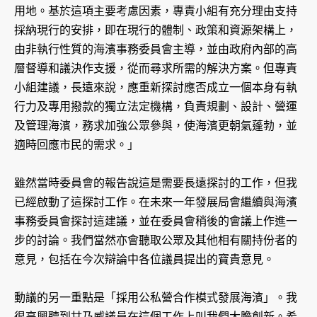
用地。基於這項主要考慮因素，專責小組有充分理由支持
採納現行的安排，即在現行的體制、政策和資源架構上，
由非執行性質的海濱事務委員會主導，並由政府內部的高
層督導和議決作支援，從而尋求所需的解決方案。但專責
小組建議，長遠來說，應重新探討應否成立一個本身有執
行力及專用撥款的獨立法定機構，負責規劃、設計、營運
及管理海濱，務求加強公眾參與，使海濱更朝氣蓬勃，並
適時回應市民的需求。」
雖然當時委員會的報告說這是需要長遠探討的工作，但我
已經啟動了這探討工作。在未來一年發展局會繼續與海濱
事務委員會探討這建議，並在委員會稍後的會議上作進一
步的討論。我們當然亦會聽取公眾及其他相有關持份者的
意見，包括在今次辯論中各位議員提出的寶貴意見。
動議的另一重點是「採用公私營合作模式發展海濱」。我
很高興聽到甘乃威議員在這個工作上叫我們大膽創新。希