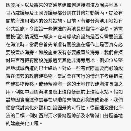
區發展、以及將來的交通基建如何連接海濱及周邊地區。
甘乃威議員及王國興議員都分別在其修訂動議內，提及有
關於海濱用地內的公共設施。目前，有部分海濱用地設有
公共設施，令建設一條通達的海濱長廊變得不容易。這需
要按個別情況逐一解決。在考慮政府設施是否有需要設置
在海濱時，當局會首先考慮有關設施在運作上是否真有必
要設置於海旁。如設施並沒有必要設置於海旁，我們會探
討是否可把有關設施搬遷至其他非海旁用地，例如位於堅
尼地城城西道的巴士總站。對於一些有實際需要而必須設
置在海旁的政府建築物，當局會在可行的情況下考慮把這
些建築物後移，或預留臨海一邊的土地作興建海濱長廊之
用，例如中西區海濱長廊上環段便建於上環抽水站。假如
設施因實際運作需要在現階段未能立刻搬遷或後移，我們
便會探討美化外觀和加設園景的可行性，從而達致優化海
濱的目標，例如西灣河水警總區總部及水警港口分區基地
的建議美化工程。