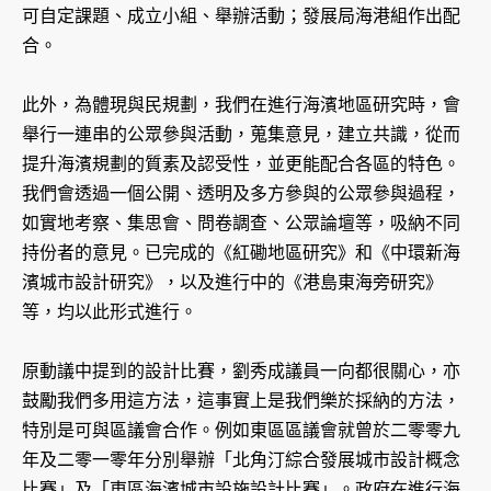
可自定課題、成立小組、舉辦活動；發展局海港組作出配
合。
此外，為體現與民規劃，我們在進行海濱地區研究時，會
舉行一連串的公眾參與活動，蒐集意見，建立共識，從而
提升海濱規劃的質素及認受性，並更能配合各區的特色。
我們會透過一個公開、透明及多方參與的公眾參與過程，
如實地考察、集思會、問卷調查、公眾論壇等，吸納不同
持份者的意見。已完成的《紅磡地區研究》和《中環新海
濱城市設計研究》，以及進行中的《港島東海旁研究》
等，均以此形式進行。
原動議中提到的設計比賽，劉秀成議員一向都很關心，亦
鼓勵我們多用這方法，這事實上是我們樂於採納的方法，
特別是可與區議會合作。例如東區區議會就曾於二零零九
年及二零一零年分別舉辦「北角汀綜合發展城市設計概念
比賽」及「東區海濱城市設施設計比賽」。政府在進行海