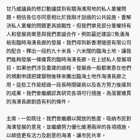
甘乃威議員的修訂動議提到有關海濱用地的私人業權問
題。相信各位亦同意相比於我剛才說過的公共設施，要解
決私人業權的問題更具挑戰性，但我們樂見部分業權持有
人和發展商樂意與我們衷誠合作。例如最近建設魚涌海
裕街臨時海濱長廊的發展，我們得到新香港隧道有限公司
的配合，釋出一段約九十米長、六米闊的臨海土地，讓我
們能夠發展一條連貫的臨時海濱長廊。在上述私人發展項
目，如果他們涉及重建的過程，發展商一般都樂意在他們
的規劃申請把建築物後移來騰出臨海土地作海濱長廊之
用。這些工作是經過一段長時間磋商以及各方努力後達到
的成果。我們會繼續認真研究各項可行措施，為落實連貫
的海濱長廊創造有利的條件。
主席，一如既往，我們會繼續以開放的態度，吸納市民對
海濱發展的意見，並繼續努力優化維港兩岸的各項措施，
以締造更有活力及創意的海濱，讓市民共享。