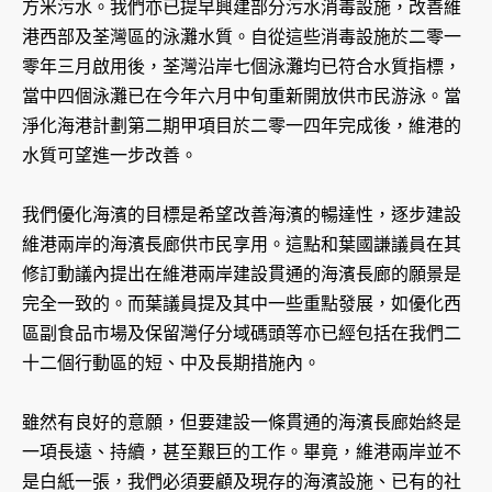
方米污水。我們亦已提早興建部分污水消毒設施，改善維
港西部及荃灣區的泳灘水質。自從這些消毒設施於二零一
零年三月啟用後，荃灣沿岸七個泳灘均已符合水質指標，
當中四個泳灘已在今年六月中旬重新開放供市民游泳。當
淨化海港計劃第二期甲項目於二零一四年完成後，維港的
水質可望進一步改善。
我們優化海濱的目標是希望改善海濱的暢達性，逐步建設
維港兩岸的海濱長廊供市民享用。這點和葉國謙議員在其
修訂動議內提出在維港兩岸建設貫通的海濱長廊的願景是
完全一致的。而葉議員提及其中一些重點發展，如優化西
區副食品市場及保留灣仔分域碼頭等亦已經包括在我們二
十二個行動區的短、中及長期措施內。
雖然有良好的意願，但要建設一條貫通的海濱長廊始終是
一項長遠、持續，甚至艱巨的工作。畢竟，維港兩岸並不
是白紙一張，我們必須要顧及現存的海濱設施、已有的社