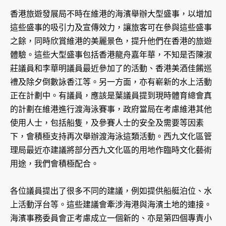
香港旅遊發展局不時在維港的海濱舉辦大型盛事，以增加
這些盛事的吸引力及宣傳效力，讓旅客可在參與這些盛事
之餘，同時欣賞維港的美麗景色，提升他們在香港的旅遊
體驗。這些大型盛事包括香港龍舟嘉年華，不知是否陳淑
莊議員和李華明議員最近參加了的活動、香港美酒佳餚巡
禮及除夕倒數詠香江等。另一方面，亦有嶄新的水上活動
正在計劃中。有議員，應該是葉議員提到現時體育總會真
的計劃在維港進行渡海泳賽事，政府當局在考慮維港其他
使用人士，包括船隻，及參賽人士的安全及需要等因素
下，會積極支持再次舉辦渡海泳這類活動。西九文化區管
理局最近亦建議將部分西九文化區的用地作臨時文化藝術
用途，我們會積極配合。
各位議員提出了很多不同的建議，例如提供船艇泊位、水
上活動浮台等。這些建議會牽涉海港與海濱土地的連接。
海濱事務委員會正考慮成立一個新的、亦是第四個專責小