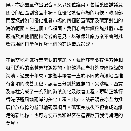
候，亦都盡量作出配合。又以幾位議員，包括葉國謙議員
關心的西區副食品市場。在優化這個市場的時候，政府部
門要探討如何優化批發市場的四個閒置碼頭及碼頭對出的
海濱範圍。在這個工作裡面，我們亦會繼續諮詢批發市場
販商及其他相關持份者的意見，以確保建議方案不會對批
發市場的日常運作及他們的商販造成影響。
在適當地考慮行業需要的前題下，我們亦需要提供方便和
吸引遊客的高質素旅遊設施，把維港兩岸打造成國際級的
海濱。過去十年來，旅遊事務署一直於不同的海濱地區推
行各項的改善工程。該署已分別於鯉魚門、尖沙咀、西貢
及赤柱完成了一系列的海濱美化及改善工程，現時正進行
香港仔避風塘兩岸的美化工程。此外，該署現在亦全力推
展位於啟德的新郵輪碼頭項目。碼頭完成後不但會成為維
港的新地標，也可方便市民和遊客在這裡欣賞我們海港的
美景。