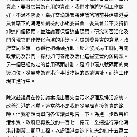
資產，要將它當為有用的資產，我們才能將這個工作做
好。不過不緊要，幸好當漁護署將建議諮詢前共建維港委
員會轄下的海港計劃檢討小組委員會，委員會並不支持拆
卸這四個碼頭，並建議要保留這些碼頭，研究可否活化及
開發現它們作優化海濱的用途。考慮到委員會的意見，政
府當局並無一意孤行把碼頭拆卸，反之發展局正聯同有關
政策局及部門，探討如何善用及活化這些空置的舊碼頭。
另一個已經敲定的善用碼頭計劃，是將中環八號碼頭的東
邊泊位，發展成為香港海事博物館的長遠選址，而這工作
現正進行中。
陳淑莊議員在修訂議案提出要完善污水處理及排污系統，
改善海港的水質。這當然不是我們發展局直接負責的範
疇，但我亦想簡單向各位議員報告一下。為進一步改善維
港水質，政府已再投放約一百七十億元，全速進行淨化海
港計劃第二期甲工程，以處理港島餘下每天約四十五萬立