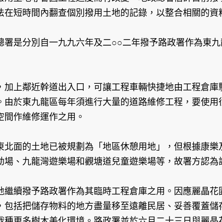
法在短時間內翻查個別撥用土地的記錄，以整合相關的資
總署是分別自一九九六年及二○○二年撥予路政署作為東
加上鄰近幹道出入口，可讓工程車輛快捷地由工程倉庫駛
。由於東九龍區每年須進行大量的道路維修工程，要使用
空間作維修運作之用。
東北面的土地已被規劃為「地區休憩用地」，但根據康樂
動場、九龍灣遊樂場和觀塘道兒童遊樂場等，故署方認為
地繼續撥予路政署作為其臨時工程倉庫之用。因應麗晶花
，包括把儲存物料的地方盡量移至遠離民居、妥善覆蓋儲
栽種更多樹木美化環境。路政署並於六月二十三日與麗晶