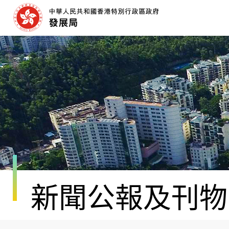
跳
至
內
容
開
始
新聞公報及刊物