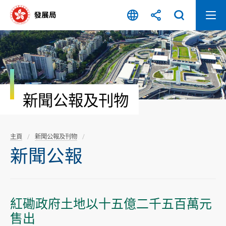
跳
至
內
容
開
始
新聞公報及刊物
主頁
新聞公報及刊物
新聞公報
紅磡政府土地以十五億二千五百萬元
售出