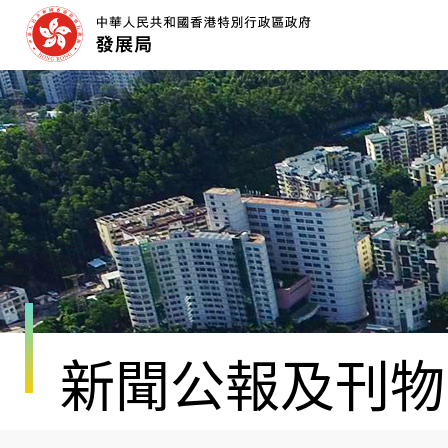
跳
至
內
容
開
始
新聞公報及刊物