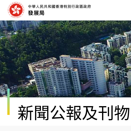
跳
至
內
容
開
始
新聞公報及刊物