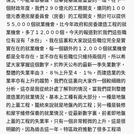
情況，不能單靠基建，但畢竟基建是重要的一環。在下一
個財政年度，我們２９０億元的工務開支，連同約１００
億元香港房屋委員會（房委）的工程開支，預計可以提供
５５,０００個就業機會，比今年政府和房委建造工程的就
業機會，多了１２,０００個。今天的報道對於我們這些職
位有沒有「水份」，我在這裏和大家說這些職位完全是實
實在在的就業機會，每一個額外的１２,０００個就業機會
都是全年存在，並不存在有些職位只維持兩個月，所以希
望大家掌握這個數字。於昨天公布的最新一季失業數字，
整體的失業率由３．８％上升至４．１％，而建造業的失
業率亦有上升的趨勢，我們在這裏向大家作一個較細緻的
分析，這亦是我從統計處了解到的情況。當我們提到整體
建造業的就業情況，基本上工種有兩大部分，一種是地盤
的上蓋工程，籠統來說就是地盤內的工程；另一種是裝修
和屋宇維修保養的就業情況。從最新數字裏，前者即地盤
上蓋的工程的失業率，只有一個非常輕微的上升，這是很
明顯的，因為過去這一年，特區政府推動了很多工程項