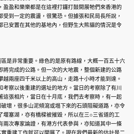
，盈盈和樂樂都是在這裡打鑼打鼓開展牠們來香港的
都受到一定的震盪，很驚恐。但據張和民局長所說，
都已安置在其他的基地內，但野生大熊貓的情況是令
護區是非常重要。綠色的是原有路線，大概一百五十六
即將完成的公路。但一次的大地震，整個新建的公路
攀越兩座四千米以上的高山，走路十小時才能到達。
和考察以後重建的選址的地方。當日的考察除了有川
著這張相片，當日在十月底，我們去考察時，有一起
到破壞，很多山泥傾瀉或塌下來的石頭阻礙道路，亦令
了堰塞湖，亦有橋樑被摧毀，所以在三○三省道的工
有兩次專家論證，有港方代表參與，亦知道其中一條
其實重建工作就可以開展了。現在我們最新的估計是二