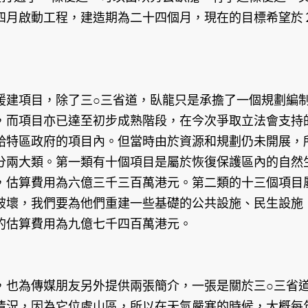
四月啟動工程，建造期為二十四個月，現在的目標希望於
援建項目，除了三○三省道，臥龍只是承擔了一個規劃編
，而項目亦已達至初步成熟階段，在今次爭取立法會支持
給特區政府的項目內。但當時由於資源和規劃仍未開展，
分兩大類。第一類有十個項目是屬於恢復保護區內的自然
，估算費用為六億三千三百萬港元。第二類的十三個項目
破壞，我們要為他們重建一些基礎的公共設施、民生設施
的估算費用為九億七千四百萬港元。
，也為傳媒朋友另外提供兩張簡介，一張是關於三○三省
情況，因為它位處山區，所以在天氣嚴寒的時候，大概每