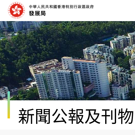
跳
至
內
容
開
始
新聞公報及刊物