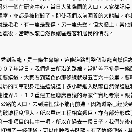
另外一個在研究中心，當日大熊貓園的入口，大家都記得
理室，亦都是被摧毀了。即使我們以前圈養的大熊貓，亦
就是毛毛，有一隻是受傷，另一隻失擪。但大體上，其他
地震後，當時臥龍自然保護區遊客和居民的情況。
映秀到臥龍，是一條生命線，這條道路對整個臥龍自然保
００７年當日，我們進去所沿的路線，當時差不多是一條
便要繞道，大家看到藍色的那條線就是五百六十公里，要
展局的同事親身走過這繞道十多小時進入臥龍自然保護區
建造界５．１２重建工程聯席會議的專家作實地考察。跟
龍公路的入口，去到這裡就不能再前進，因為道路已經受
的破壞程度很大，所以重建工程相當艱巨，亦有部分形成
第一批項目的其中一項，所以在過去一段日子，我們先後
經打通了一條便道，可以由映秀去臥龍。有了這條便道，