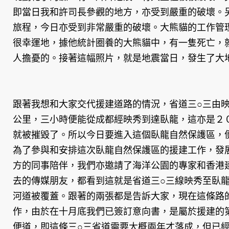
即當日我和許司長參觀的地方，亦受到嚴重的破壞。
旅程，今日亦受到非常嚴重的破壞。大熊貓的工作管
很幸運地，據他統計圈養的大熊貓中，有一隻死亡，
人擔憂的。接著這幅照片，就是地震當日，發生了大
跟著我想和大家交代援建道路的情況，省道三○三由
公里，三小時便能從成都經映秀到達臥龍，這亦是２
就被摧毀了。所以今日要進入這個臥龍自然保護區，
為了參與和安排這次臥龍自然保護區的援建工作，發
方的同事陪伴，我們亦邀請了海洋公園的專家和香港
去的傳媒朋友，都看到這就是省道三○三線映秀至臥
河道被覆蓋。跟著的兩張都是告訴大家，現在這條路
作，由於在十月底我們已簽訂意向書，是屬於援建的
便道，即這條三○三省道需要大概兩年才落成，但已