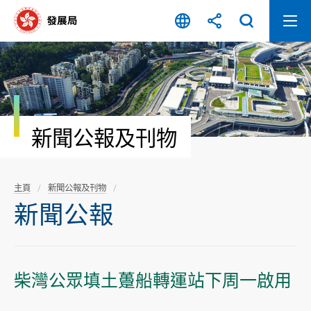
跳
至
內
容
開
始
新聞公報及刊物
主頁
新聞公報及刊物
新聞公報
柴灣公眾填土躉船轉運站下周一啟用