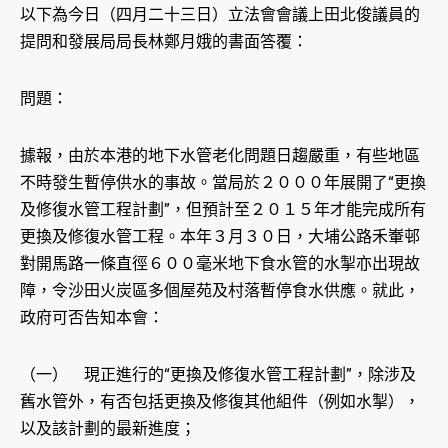
以下為今日（四月二十三日）立法會會議上田北俊議員的
提問和發展局局長林鄭月娥的書面答覆：
問題：
據報，由於本港的地下水管老化問題日趨嚴重，有些地區
不時發生暫停供水的事故。當局於２０００年展開了“更換
及修復水管工程計劃”，但預計至２０１５年才能完成所有
更換及修復水管工程。本年３月３０日，大埔公路禾輋邨
對開馬路一條直徑６００毫米地下食水管的水掣亦出現故
障，令沙田火炭區多個屋苑及村落暫停食水供應。就此，
政府可否告知本會：
（一） 現正進行的“更換及修復水管工程計劃”，除涉及
舊水管外，有否包括更換及修復其他組件（例如水掣），
以及該計劃的最新進度；