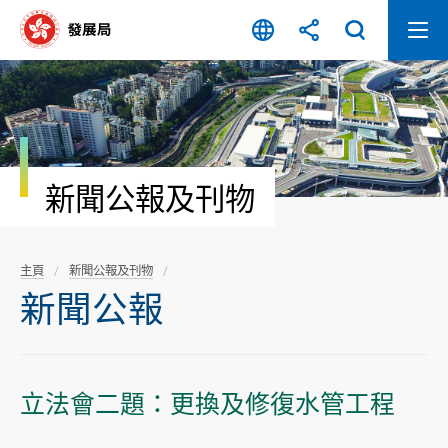
跳
至
內
容
開
始
新聞公報及刊物
主頁
新聞公報及刊物
新聞公報
立法會二題：更換及修復水管工程