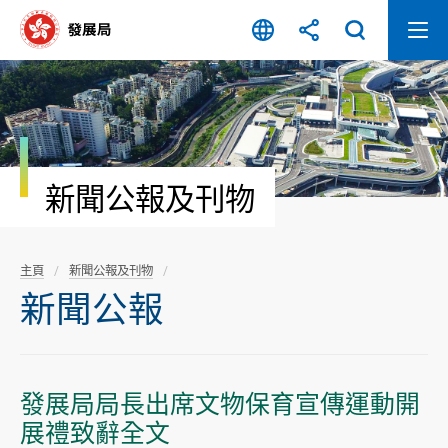
跳
至
內
容
開
始
新聞公報及刊物
主頁
新聞公報及刊物
新聞公報
發展局局長出席文物保育宣傳運動開
展禮致辭全文