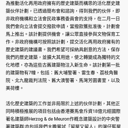
為推動活化再用政府擁有的歷史建築而構思的活化歷史建
築伙伴計劃，已透過簡布會和諮詢，得到我們的伙伴，即
非政府機構和立法會民政事務委員會的支持，在二月一日
我們會向立法會提交撥款申請，當撥款獲批准後，計劃會
馬上推出。該計劃提供機會，讓公眾直接參與文物保育工
作。非政府機構可按照該計劃，提交活化再用政府擁有的
歷史建築的建議書。我們希望可採納具創意的方法，保存
我們的歷史建築，並擴大其用途，使之轉變成為獨特的文
化地標，亦為這些古舊建築物注入新生命。該計劃第一批
的建築物有7幢，包括：舊大埔警署、雷生春、荔枝角醫
院、北九龍裁判法院、舊大澳警署、馬灣芳園書室，以及
美荷樓。
活化歷史建築的工作並非局限於上述的伙伴計劃，其他正
同時積極推展的項目包括由香港賽馬會斥資18億元經國際
著名建築師Herzog & de Meuron作概念建築設計的中央警
署建築群;亦包括我們大膽嘗試「留屋又留人」的灣仔藍屋