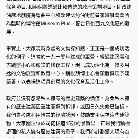
保育項目; 和兩個將透過比較傳統的政府策劃項目，即改建
油麻地戲院為粵曲中心和改建北角油街前皇家遊艇會會所
為臨時的博物館Museum Plus，配合日後西九文化區的發
展。
事實上，大家現時身處的文物探知館，正正是一個成功活
化的例子。這幢於一九一零年建成的軍營，經過建築署和
古蹟辦小心和嚴謹的修復工程，現已成功活化為一幢多用
途的文物展覽和教育中心。稍後魏博士亦會頒發獎項予建
築署，以表揚這項具創意的文化保育及活化工作。
政府並沒有忽略私人擁有的歷史建築的價值。為免私人擁
有的歷史建築因重建而遭到拆卸，或因日久失修已破損。
我們會考慮利用恰當的經濟誘因，鼓勵業主保存這些建築
物。大家關注位於司徒拔道45號的景賢里，正是我們積極
處理的私人擁有歷史建築的例子。我們亦計劃擴大現有為