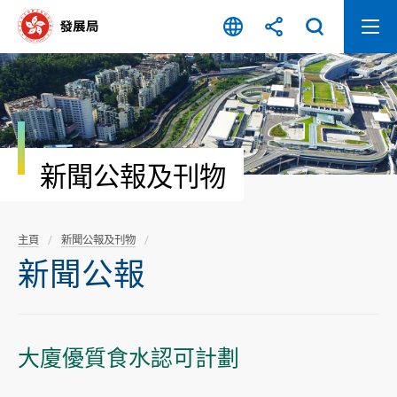
跳
至
內
容
開
始
新聞公報及刊物
主頁
新聞公報及刊物
新聞公報
大廈優質食水認可計劃