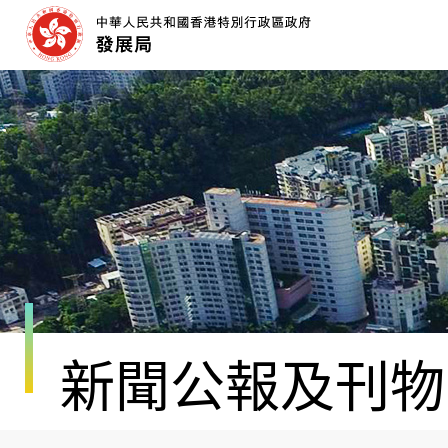
跳
至
內
容
開
始
新聞公報及刊物