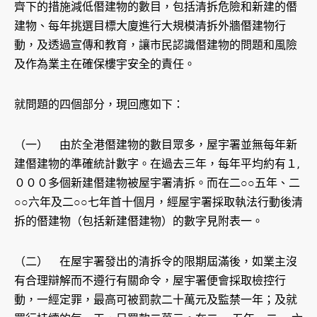
齊下的措施減低僭建物的數目，包括清拆危險和新建的僭
建物、每年挑選目標大廈進行大規模清拆外牆僭建物行
動，及透過宣傳和教育，讓市民認識僭建物的問題和風險
及作為業主在確保樓宇安全的責任。
就問題的四個部分，現回應如下：
（一） 由於全港僭建物的數目眾多，屋宇署並無每年新
建僭建物的準確統計數字。在過去三年，每年平均約有１,
０００多個新建僭建物被屋宇署清拆。而在二○○五年、二
○○六年及二○○七年首十個月，經屋宇署採取執法行動後清
拆的僭建物（包括新建僭建物）的數字見附表一。
（二） 在屋宇署發出的清拆令的限期屆滿後，如業主沒
有合理辯解而不遵行有關命令，屋宇署便會採取檢控行
動，一經定罪，最高可被罰款二十萬元及監禁一年；及就