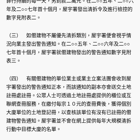
罪行持續的每一天，另罰款二萬元。在二○○五年、二○○六
年及二○○七年首十個月，屋宇署發出清拆令及進行檢控的
數字見附表二。
（三） 如僭建物不屬優先清拆類別，屋宇署便會視乎情
況向業主發出警告通知。在二○○五年、二○○六年及二○○
七年首十個月，屋宇署就僭建物發出的警告通知數字見附
表三。
（四） 有關僭建物的單位業主或業主立案法團會收到屋
宇署發出的警告通知正本，而該通知的副本亦會送交土地
註冊處註冊。公眾人士可透過土地註冊處提供的櫃位或互
聯網查冊服務，在繳付每宗１０元的查冊費後，獲得個別
大廈單位的土地登記冊，以查核該單位有沒有已註冊的僭
建物警告通知。屋宇署並不會在網上提供每年大規模清拆
行動中目標大廈的名單。