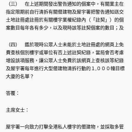
（三） 在上述期間發出警告通知的個案中，有關業主在
指定限期前自行清拆有關僭建物及屋宇署把警告通知送交
土地註冊處註冊於有關樓宇業權紀錄內（「註契」）的個
案數目每年各有多少，以及現時該等註契個案的數目；及
（四） 鑑於現時公眾人士未能於土地註冊處的網頁上免
費查核個別樓宇或單位有否上述註契紀錄，當局會否考慮
增設該項服務，讓公眾人士免費於該網頁上查核該等紀錄
及屋宇署每年進行大型僭建物清拆行動的１,０００幢目標
大廈的名單？
答覆：
主席女士：
屋宇署一向致力打擊全港私人樓宇的僭建物，並採取多管