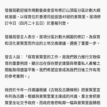
發展局歡迎城市規劃委員會宣布修訂山頂區分區計劃大綱
核准圖，以保育位於香港司徒拔道45號的景賢里。是項修
訂今日（四月二十五日）於憲報刊登。
發展局發言人表示，是項分區計劃大綱圖的修訂，為保育
和活化景賢里而作出的土地交換建議，邁進了重要一步。
發言人說：「保育景賢里的工作，是我們致力推行文物保
育的重要例證，顯示出在保存歷史建築與尊重私人產權之
間能取得適當平衡。我們希望這會成為我們日後工作有用
的參考案例。」
政府於今年一月建議根據《古物及古蹟條例》把景賢里宣
布列為古蹟。根據與景賢里業主達成的共識，業主會把景
賢里全址交予政府，而政府會把毗鄰一幅與景賢里面積相