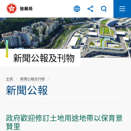
跳
至
內
容
開
始
新聞公報及刊物
主頁
新聞公報及刊物
新聞公報
政府歡迎修訂土地用途地帶以保育景
賢里