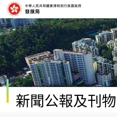
跳
至
內
容
開
始
新聞公報及刊物