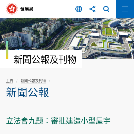
跳
至
內
容
開
始
新聞公報及刊物
主頁
新聞公報及刊物
新聞公報
立法會九題：審批建造小型屋宇