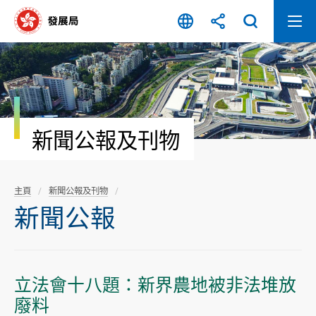
跳
至
內
容
開
始
新聞公報及刊物
主頁
新聞公報及刊物
新聞公報
立法會十八題：新界農地被非法堆放
廢料