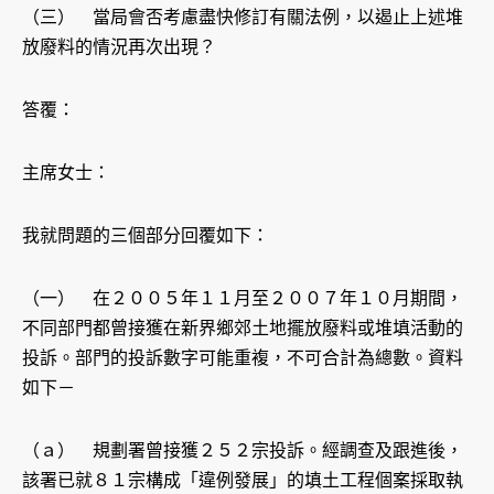
（三） 當局會否考慮盡快修訂有關法例，以遏止上述堆
放廢料的情況再次出現？
答覆：
主席女士：
我就問題的三個部分回覆如下：
（一） 在２００５年１１月至２００７年１０月期間，
不同部門都曾接獲在新界鄉郊土地擺放廢料或堆填活動的
投訴。部門的投訴數字可能重複，不可合計為總數。資料
如下－
（ａ） 規劃署曾接獲２５２宗投訴。經調查及跟進後，
該署已就８１宗構成「違例發展」的填土工程個案採取執