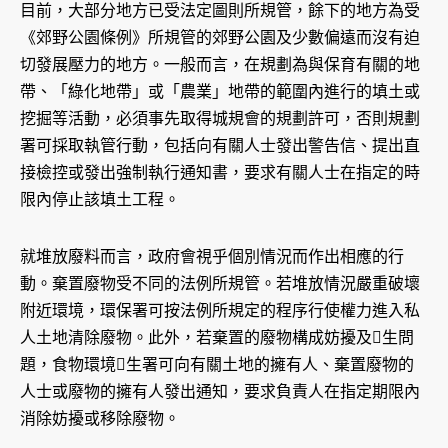
目前，大部分地方已受法定圖則所規管，餘下的地方為受
《郊野公園條例》所規管的郊野公園及少數偏遠而沒有迫
切發展壓力的地方。一般而言，在規劃為與保育有關的地
帶、「綠化地帶」或「農業」地帶的範圍內進行的填土或
挖掘等活動，必須事先取得城規會的規劃許可，否則規劃
署可採取執管行動，包括向有關人士發出警告信、提出直
接檢控或發出強制執行通知書，要求有關人士在指定的時
限內停止該填土工程。
就堆放廢料而言，政府會視乎個別情況而作出相應的行
動。棄置廢物受不同的法例所規管。若堆放情況嚴重破壞
附近環境，環保署可按法例所規定的程序行使權力進入私
人土地清除廢物。此外，若棄置的廢物構成妨擾及生問
題，食物環境生署可向有關土地的擁有人、棄置廢物的
人士或廢物的擁有人發出通知，要求負責人在指定期限內
消除妨擾或移除廢物。