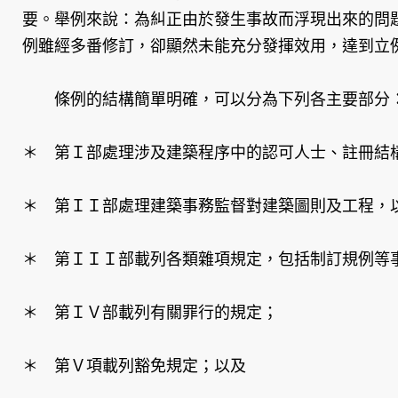
要。舉例來說：為糾正由於發生事故而浮現出來的問
例雖經多番修訂，卻顯然未能充分發揮效用，達到立
條例的結構簡單明確，可以分為下列各主要部分
＊ 第Ｉ部處理涉及建築程序中的認可人士、註冊結
＊ 第ＩＩ部處理建築事務監督對建築圖則及工程，
＊ 第ＩＩＩ部載列各類雜項規定，包括制訂規例等
＊ 第ＩＶ部載列有關罪行的規定；
＊ 第Ｖ項載列豁免規定；以及