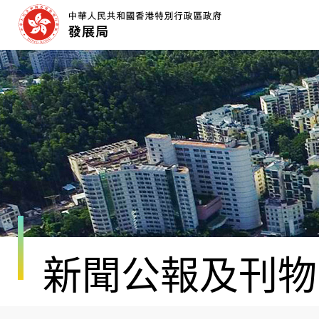
跳
至
內
容
開
始
新聞公報及刊物