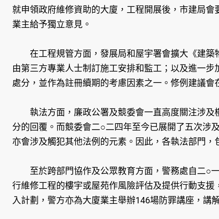
就申領政府維修資助的大廈，工程開展後，市建局會
業主給予獨立意見。
在工程規管方面，發展局和屋宇署會擴大《建築物條
由第三方專業人士制訂施工安排和監工；以及進一步
處分，並作為註冊續期的考慮因素之一。修例建議會
執法方面，廉政公署及競委會一直高度關注涉及樓
分的回覆。而競委會二○二四年至今已展開了五次涉
亦會涉及觸犯其他法例的元素。因此，各執法部門，
至於跨部門協作及公眾教育方面，警務處自二○一
行維修工程的樓宇或屋苑作風險評估及提供行動支援，
入計劃，警方亦為大廈業主舉辦146場防罪講座，講