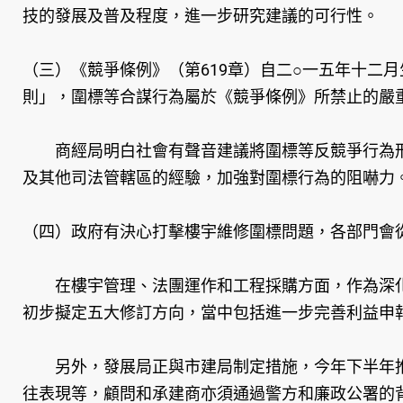
技的發展及普及程度，進一步研究建議的可行性。
（三）《競爭條例》（第619章）自二○一五年十二
則」，圍標等合謀行為屬於《競爭條例》所禁止的嚴
商經局明白社會有聲音建議將圍標等反競爭行為刑
及其他司法管轄區的經驗，加強對圍標行為的阻嚇力
（四）政府有決心打擊樓宇維修圍標問題，各部門會
在樓宇管理、法團運作和工程採購方面，作為深化改
初步擬定五大修訂方向，當中包括進一步完善利益申
另外，發展局正與市建局制定措施，今年下半年推
往表現等，顧問和承建商亦須通過警方和廉政公署的