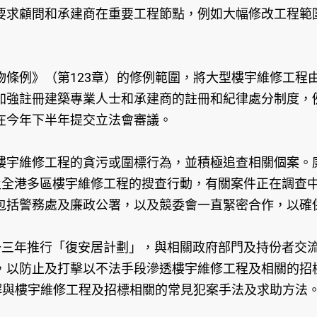
要求顧問和承建商在重要工程節點，例如大幅修改工程範
例》（第123章）的修例範圍，將大型樓宇維修工程
加強註冊建築專業人士和承建商的註冊和紀律處分制度，例
在今年下半年提交立法會審議。
宇維修工程的貪污或圍標行為，並積極追查相關個案。廉
及全港多區樓宇維修工程的搜查行動，有關案件正在調查
包括警務處及廉政公署，以及競委會一直緊密合作，以確
三年推行「復安居計劃」，與相關政府部門及持份者交流
以防止及打擊以不法手段滲透樓宇維修工程及相關的招標程
解與樓宇維修工程及招標相關的常見犯案手法及求助方法