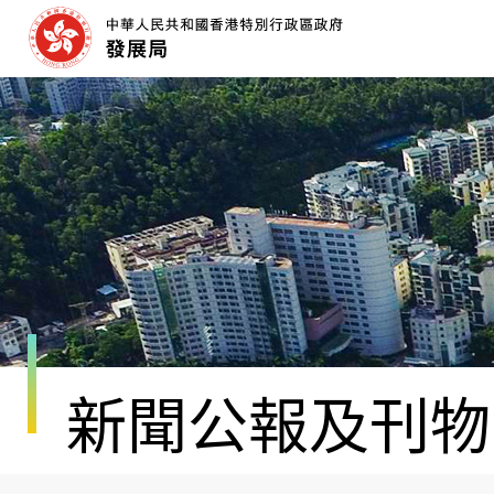
跳
至
內
容
開
始
新聞公報及刊物