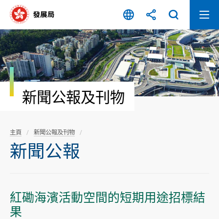
跳
至
內
容
開
始
新聞公報及刊物
主頁
新聞公報及刊物
新聞公報
紅磡海濱活動空間的短期用途招標結
果