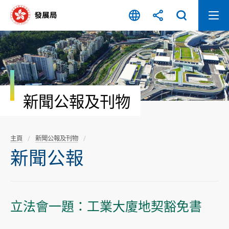
跳
至
內
容
開
始
新聞公報及刊物
主頁
新聞公報及刊物
新聞公報
立法會一題：工業大廈地契豁免書