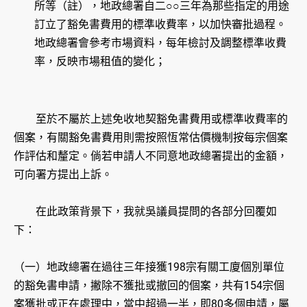
所等（註），地政總署自二○○三年為那些指定的用途
訂立了豁免書費用的標準收費率，以加快審批過程。
地政總署會參考市場資料，每年檢討及調整標準收費
率，反映市場租值的變化；
​至於不屬於上述免收地契豁免書費用或標準收費率的
個案，有關豁免書費用則需按照恆常估價機制按每宗個案
作評估和釐定。倘若申請人不同意地政總署提出的金額，
可向署方提出上訴。
在此政策背景下，我就吳議員提問的各部分回覆如
下：
（一）地政總署在過往三年接獲198宗有關工廈個別單位
的豁免書申請，撇除不獲批或撤回的個案，共有154宗個
案獲批或正在處理中，當中超過一半，即80多個申請，屬