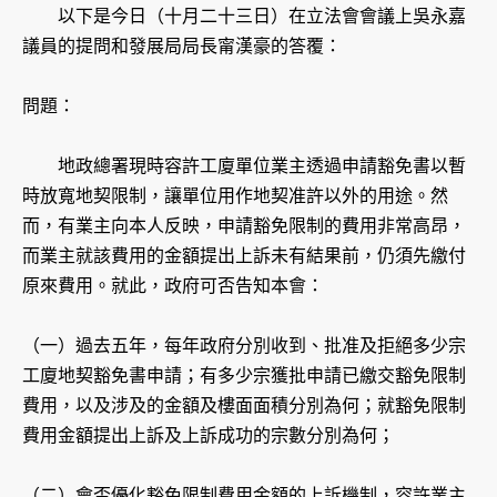
以下是今日（十月二十三日）在立法會會議上吳永嘉
議員的提問和發展局局長甯漢豪的答覆：
問題：
地政總署現時容許工廈單位業主透過申請豁免書以暫
時放寬地契限制，讓單位用作地契准許以外的用途。然
而，有業主向本人反映，申請豁免限制的費用非常高昂，
而業主就該費用的金額提出上訴未有結果前，仍須先繳付
原來費用。就此，政府可否告知本會：
（一）過去五年，每年政府分別收到、批准及拒絕多少宗
工廈地契豁免書申請；有多少宗獲批申請已繳交豁免限制
費用，以及涉及的金額及樓面面積分別為何；就豁免限制
費用金額提出上訴及上訴成功的宗數分別為何；
（二）會否優化豁免限制費用金額的上訴機制，容許業主