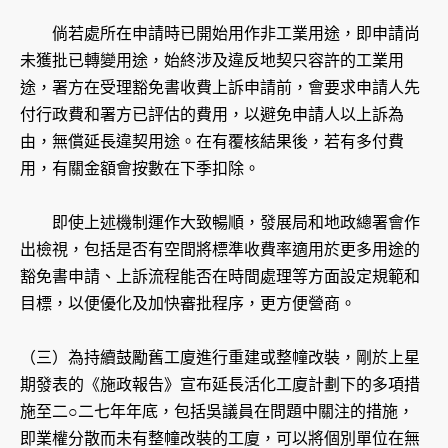
倘若處所在申請時已開始用作非工業用途，即申請尚
未獲批已轉變用途，始終涉及違反地契只容許的工業用
途，署方在受理豁免書收費上訴申請前，會要求申請人先
付行政費和署方已評估的費用，以避免申請人以上訴為
由，無償延長違契用途。在有覆核結果後，若有多付費
用，有關金額會按數在下季扣除。
即使上述機制運作大致暢順，發展局和地政總署會作
出檢視，包括是否有空間將標準收費率適用於更多用途的
豁免書申請、上訴流程能否在時間處理等方面設定規範和
目標，以便優化及加快審批程序，更方便營商。
（三）為持續鼓勵舊工廈進行重建或整幢改裝，剛於上星
期發表的《施政報告》宣布延長活化工廈計劃下的多項措
施至二○二七年年底，包括吳議員在問題中關注的措施，
即業權分散而未有整幢改裝的工廈，可以將個別單位在無