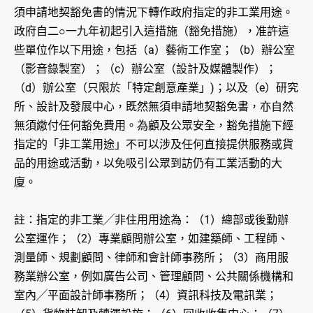
須申請地契豁免書的情況下轉作政府指定的非工業用途。
政府自二○一九年初起引入這措施（豁免措施），准許這
些單位作以下用途，包括（a）藝術工作室；（b）辦公室
（影音錄製室）；（c）辦公室（設計及媒體製作）；
（d）辦公室（只限於「特定創意產業」)；以及（e）研究
所、設計及發展中心，既然無須申請地契豁免書，亦自然
無須繳付任何豁免費用。為顧及公眾安全，豁免措施下經
指定的「非工業用途」不可以涉及任何直接提供服務或貨
品的用途或活動，以免吸引公眾到訪仍有工業活動的大
廈。
註：指定的非工業╱非住用用途為：（1）總部或後勤辦
公室運作；（2）專業顧問辦公室，如建築師、工程師、
測量師、規劃顧問、律師和會計師事務所；（3）商用服
務業辦公室，例如廣告公司、管理顧問、公共關係機構和
室內╱平面設計師事務所；（4）資訊科技及電訊業；