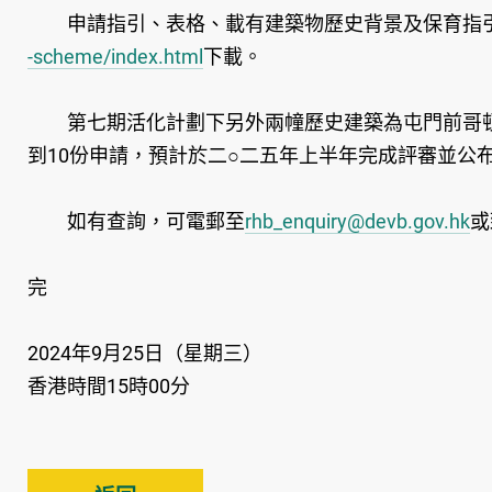
申請指引、表格、載有建築物歷史背景及保育指引
-scheme/index.html
下載。
第七期活化計劃下另外兩幢歷史建築為屯門前哥頓軍營Wat
到10份申請，預計於二○二五年上半年完成評審並公
如有查詢，可電郵至
rhb_enquiry@devb.gov.hk
或
完
2024年9月25日（星期三）
香港時間15時00分