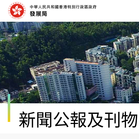
跳
至
內
容
開
始
新聞公報及刊物