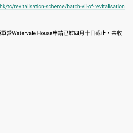
/tc/revitalisation-scheme/batch-vii-of-revitalisation
atervale House申請已於四月十日截止，共收