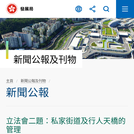
跳
至
內
容
開
始
新聞公報及刊物
主頁
新聞公報及刊物
新聞公報
立法會二題：私家街道及行人天橋的
管理