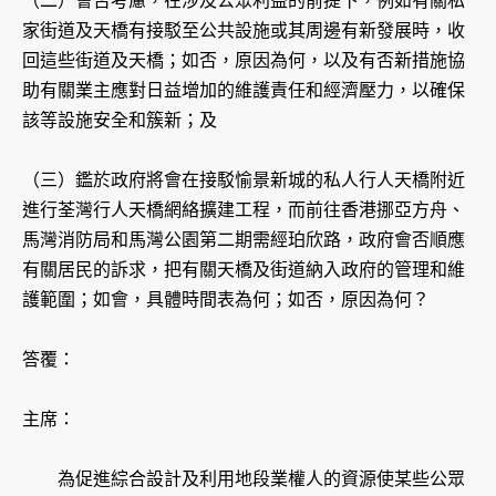
（二）會否考慮，在涉及公眾利益的前提下，例如有關私
家街道及天橋有接駁至公共設施或其周邊有新發展時，收
回這些街道及天橋；如否，原因為何，以及有否新措施協
助有關業主應對日益增加的維護責任和經濟壓力，以確保
該等設施安全和簇新；及
（三）鑑於政府將會在接駁愉景新城的私人行人天橋附近
進行荃灣行人天橋網絡擴建工程，而前往香港挪亞方舟、
馬灣消防局和馬灣公園第二期需經珀欣路，政府會否順應
有關居民的訴求，把有關天橋及街道納入政府的管理和維
護範圍；如會，具體時間表為何；如否，原因為何？
答覆：
主席：
為促進綜合設計及利用地段業權人的資源使某些公眾