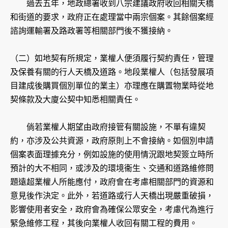
過去五年，地政總署收到八宗建議政府收回相關天橋
和街道的要求，政府正在處理當中兩宗個案。其餘個案經
諮詢運輸署及路政署等相關部門後不獲接納。
（二）如地契有所規定，業權人便須履行契約責任，管理
及保養有關的行人天橋及道路。地段業權人（包括發展項
目建成後購買個別單位的業主）亦理應在購置物業時從地
契條款及大廈公契中知悉相關責任。
倘若業權人期望由政府接管有關設施，不單有違契
約，亦涉及公共資源，政府原則上不會接納。如個別申請
個案表面理據充分，例如設施的使用情況跟地契簽立時所
預計的大不相同，或涉及的環境衞生、交通和道路維修問
題遠超業權人所能應付，政府會在考慮相關部門的資源和
意見後作決定。此外，若道路或行人天橋出現嚴重破損，
影響使用者安全，政府會為確保公眾安全，考慮代為進行
緊急維修工程，其後向業權人收回有關工程的費用。