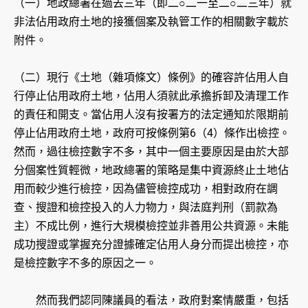
（一）地政總署在過去三年（即二○二一至二○二三年）就
非法佔用政府土地的接獲個案及執管工作的相關數字載於
附件。
（二）現行《土地（雜項條文）條例》的確容許佔用人自
行停止佔用政府土地，佔用人須就此承擔拆卸及清理工作
的責任和開支。當佔用人沒有按署方的法定通知於限期前
停止佔用政府土地，政府可按條例第6（4）條作出檢控。
然而，過往檢控數字不多，其中一個主要原因是由於大部
分個案性質輕微，地政總署的策略是集中資源終止土地佔
用而較少進行檢控，因為儘管檢控成功，相對政府在調
查、搜證和檢控投入的人力物力，與法庭判刑（罰款為
主）不成比例，進行大規模檢控並非善用公共資源。未能
成功搜證或掌握充分證據確定佔用人身分而提出檢控，亦
是檢控數字不多的原因之一。
然而我們認同陳議員的看法，政府對案情嚴重，包括