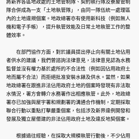
將新界各區地政處的土地管制隊、契約執行隊及寮屋管制
隊合併成為一支「土地執管隊」，由同一隊伍統一處理區
內的土地違規個案。地政總署亦有使用新科技（例如無人
機和電子手帳），提升執管效能及日常土地執管工作的整
體效率。
在部門協作方面，對於議員提出停止向有關土地佔用
者供水的建議，我們曾諮詢法律意見，法律意見認為水務
監督並沒有權力基於處所的不合法性（例如因佔用政府土
地而屬不合法）而拒絕批准安裝水錶及供水。當然，如果
地政總署在跟進非法佔用政府土地的個案時發現有非法取
水情況，署方會轉介水務署作出相應執管。此外，地政總
署亦已加強與屋宇署和規劃署的溝通合作機制，定期採取
聯合行動以重點打擊嚴重個案，包括涉及新界違例開發和
發展及獨立屋僭建的非法佔用政府土地及違反地契個案。
根據過往經驗，在採取大規模執管行動後，不少佔用