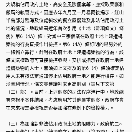
大規模佔用政府土地、高安全風險個案等，應採取果斷和
嚴厲的執管方式。因應去年九月至十月暴雨後揭示，紅山
半島部分臨海及位處斜坡的獨立屋僭建及非法佔用政府土
地的情況，地政總署近年首次引用《土地（雜項條文）條
例》第6（4A）條，對當中三宗個案在政府土地上建造構
築物的行為直接作出檢控。第6（4A）條訂明的是另外的
一條獨立罪行，針對在政府土地上建造構築物的行為，該
條文賦權政府可直接檢控參與、安排或指示在政府土地建
造構築物的人士，無須如上文提及的第6（4）條須確定佔
用人未有按法定通知停止佔用政府土地才能進行檢控。如
涉圖利情況，條文亦建議判處更高刑罰（請見下文第
（三）部）。目前，上述個案的司法程序進行中，地政總
署會視乎案件結果，考慮應用於其他嚴重個案，政府亦會
在未來按需要檢視是否要加強在條例下的檢控權力。
（三）為加強對非法佔用政府土地的阻嚇力，政府於二○
一五年修訂《土地（雜項條文）條例》（第28章），大幅