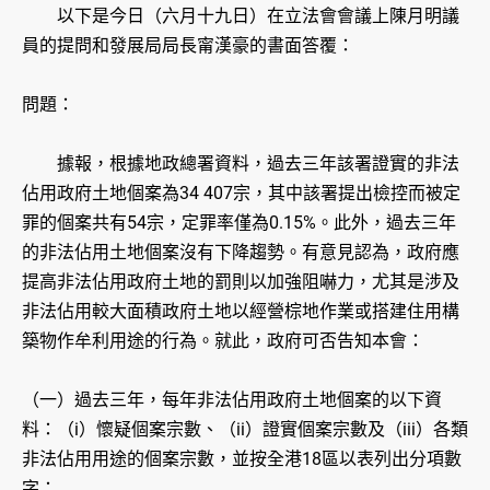
以下是今日（六月十九日）在立法會會議上陳月明議
員的提問和發展局局長甯漢豪的書面答覆：
問題：
據報，根據地政總署資料，過去三年該署證實的非法
佔用政府土地個案為34 407宗，其中該署提出檢控而被定
罪的個案共有54宗，定罪率僅為0.15%。此外，過去三年
的非法佔用土地個案沒有下降趨勢。有意見認為，政府應
提高非法佔用政府土地的罰則以加強阻嚇力，尤其是涉及
非法佔用較大面積政府土地以經營棕地作業或搭建住用構
築物作牟利用途的行為。就此，政府可否告知本會：
（一）過去三年，每年非法佔用政府土地個案的以下資
料：（i）懷疑個案宗數、（ii）證實個案宗數及（iii）各類
非法佔用用途的個案宗數，並按全港18區以表列出分項數
字；