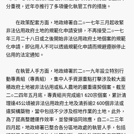
分重視，近年亦推行了多項優化執管工作的措施。
在政策配套方面，地政總署自二○一七年三月起收緊
非法佔用政府土地的規範化申請安排，不再接受二○一七
年三月二十八日或之後開始非法佔用政府土地個案的規範
化申請，即佔用人不可以透過規範化申請而規避遵辦停止
佔用的法定通知。
在執管人手方面，地政總署於二○一九年設立特別行
動專責組（專責組），集中人手資源重點打擊涉及較大面
積政府土地被非法佔用或私人農地的嚴重違契個案。截至
二○二四年五月底，專責組共完成逾1 620宗個案，累計清
理達45公頃被非法佔用政府土地及清拆逾2 600個非法或
違契構築物，當中包括不少涉及棕地作業的土地。此外，
為了提高整體運作效率，並發揮協同效應，自二○二三年
四月起，地政總署已整合各分區地政處的執管人手，包括