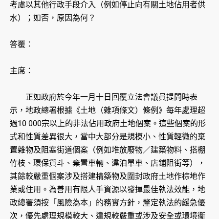
考慮以其他行政手段介入（例如停止向有關土地佔用者供
水）；如否，原因為何？
答覆：
主席：
正如政府於今年一月十日回覆立法會議員提問時表
示，地政總署根據《土地（雜項條文）條例》每年處理超
過10 000宗以上的非法佔用政府土地個案。這些個案的形
式和性質差異很大，當中大部分是規模小、性質輕微的棄
置雜物及阻塞街道個案（例如堆放廢物／建築物料、搭棚
竹枝、環保貨斗、棄置車輛、違泊單車、店鋪阻街等），
其餘較嚴重個案涉及搭建構築物及圍封政府土地作棕地作
業或住用。為善用有限人手資源以發揮最佳執法效能，地
政總署須按「風險為本」的務實方針，釐定執法的緩急優
次，優先處理規模較大、違規較嚴重或涉及安全或環境衞