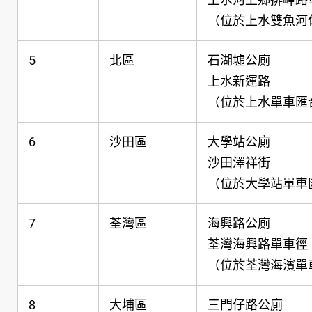
（位於上水雙魚河
5
北區
石湖墟公廁
上水新運路
（位於上水單車匯
6
沙田區
大學站公廁
沙田澤祥街
（位於大學站單車
7
荃灣區
海興路公廁
荃灣海興路單車徑
（位於荃灣海濱單
8
大埔區
三門仔路公廁