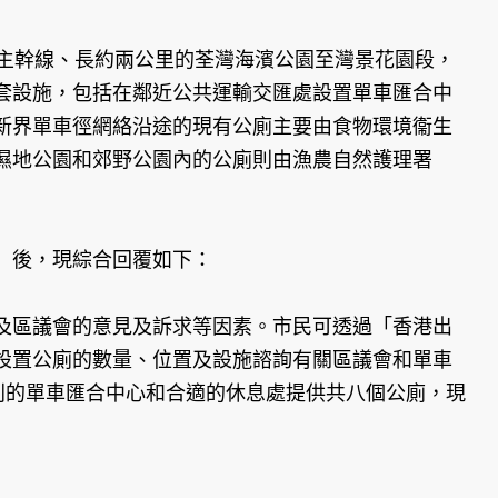
主幹線、長約兩公里的荃灣海濱公園至灣景花園段，
套設施，包括在鄰近公共運輸交匯處設置單車匯合中
新界單車徑網絡沿途的現有公廁主要由食物環境衞生
濕地公園和郊野公園內的公廁則由漁農自然護理署
）後，現綜合回覆如下：
及區議會的意見及訴求等因素。市民可透過「香港出
設置公廁的數量、位置及設施諮詢有關區議會和單車
列的單車匯合中心和合適的休息處提供共八個公廁，現