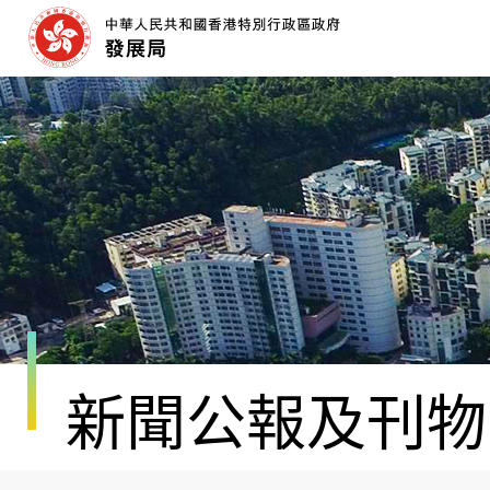
跳
至
內
容
開
始
新聞公報及刊物