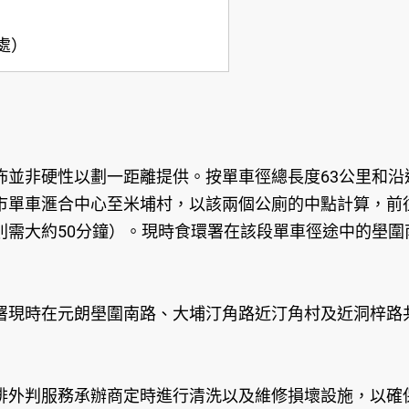
處）
並非硬性以劃一距離提供。按單車徑總長度63公里和沿途
單車滙合中心至米埔村，以該兩個公廁的中點計算，前往最
則需大約50分鐘）。現時食環署在該段單車徑途中的壆
署現時在元朗壆圍南路、大埔汀角路近汀角村及近洞梓路
排外判服務承辦商定時進行清洗以及維修損壞設施，以確