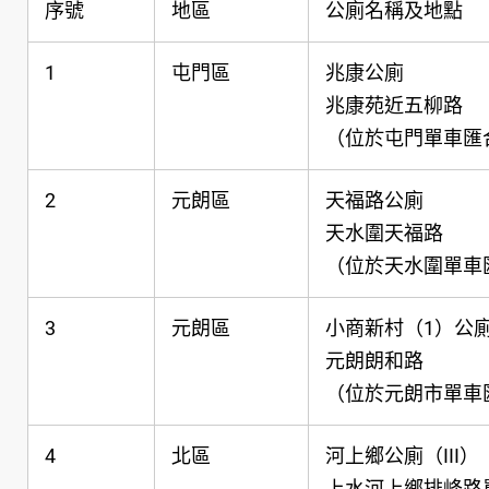
序號
地區
公廁名稱及地點
1
屯門區
兆康公廁
兆康苑近五柳路
（位於屯門單車匯
2
元朗區
天福路公廁
天水圍天福路
（位於天水圍單車
3
元朗區
小商新村（1）公
元朗朗和路
（位於元朗市單車
4
北區
河上鄉公廁（III）
上水河上鄉排峰路