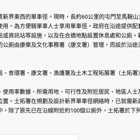
界東西的單車徑。現時，長約60公里的屯門至馬鞍山
使用。為方便騎單車人士享用單車徑，政府在沿途提供配
站或資訊站等設施，以及在合適地點設置休息處和公廁。
的公廁由康樂及文化事務署（康文署）管理，而設於沿途
、食環署、康文署、漁護署及土木工程拓展署（土拓署
、使用率數據、所需用地、可行性及附近居民、地區人士
位置。土拓署在規劃及設計新界單車徑網絡時，已就需新
中，除了原先已在沿線附近約100個公廁外，土拓署於下