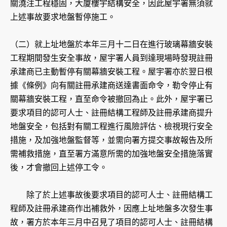
關澆注工程穩固，大廈樓宇結構安全，因此屋宇署無須就
上述事故要求地盤暫停施工。
（二）就上址地盤於本年三月十二日在進行玻璃幕牆安裝
工程期間發生安全事故，屋宇署人員到達現場時發現註冊
承建商已主動暫停有關幕牆安裝工程。屋宇署亦於翌日根
據《條例》向有關註冊承建商送達書面命令，勒令停止有
關幕牆安裝工程，直至命令被撤回為止。此外，屋宇署已
要求項目的認可人士、註冊結構工程師及註冊承建商提升
地盤安全，包括對有關工程進行風險評估、檢視現行安全
措施，及加強地盤監督等，並需向署方提交事故報告及所
需補救措施，直至署方滿意所需的加強地盤安全措施落實
後，才會撤回上述停工令。
除了於上述事故後要求項目的認可人士、註冊結構工
程師及註冊承建商作出補救外，因應上址地盤多次發生事
故，署方於本年三月中召見了項目的認可人士、註冊結構