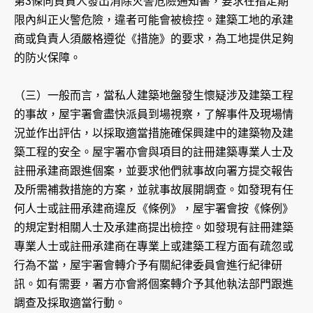
第3條向負責人發出消除火警危險通知書，要求在指定期
限內糾正火警危險，違者可能會被檢控。建築工地的承建
商或負責人須嚴格遵從《措施》的要求，為工地提供足夠
的防火保障。
（三）一般而言，當私人建築地盤發生懷疑涉及建築工程
的事故，屋宇署會盡快派員到場視察，了解事件及現場情
況並作出評估，以採取適當措施確保興建中的建築物及建
築工程的安全。屋宇署亦會與項目的註冊建築專業人士及
註冊承建商跟進個案，並要求他們就事故向署方提交報告
及所需補救措施的方案，並就事故展開調查。如發現有任
何人士或註冊承建商違反《條例》，屋宇署會按《條例》
的規定對相關人士及承建商提出檢控。如發現有註冊建築
專業人士或註冊承建商在專業上或建築工程方面有疏忽或
行為不當，屋宇署會轉介予有關紀律委員會進行紀律研
訊。如有需要，署方亦會將個案轉介予其他執法部門跟進
調查及採取適當行動。