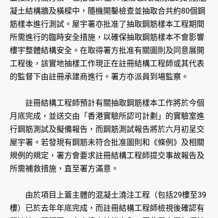
凝土結構牆及橫樑中，隨機開鑿檢查並抽取合共約80個鋼
筋樣本進行測試。屋宇署亦批准了抽取鋼筋樣本工程期間
所需進行的臨時安全措施，以確保抽取鋼筋樣本不會影響
樓宇整體結構安全。在取得署方批准有關圖則及同意展開
工程後，該實地抽樣工作現正在註冊結構工程師或其代表
的監督下由註冊承建商進行。署方亦派員到場監察。
註冊結構工程師預計有關抽取鋼筋樣本工作將於今個
月底完成，並送交由「香港實驗所認可計劃」的實驗室進
行鋼筋測試及擬備報告，而鋼筋測試報告將於六月初呈交
屋宇署。若發現有鋼筋未符合批准圖則和《條例》及相關
規例的規定，署方會要求註冊結構工程師提交事故報告及
所需補救措施，直至署方滿意。
由於項目上蓋主體的混凝土澆注工程（包括29樓至39
樓）已於去年年底完成，而註冊結構工程師檢視後確認有