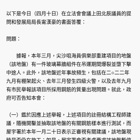
以下是今日（四月十日）在立法會會議上田北辰議員的提
問和發展局局長甯漢豪的書面答覆：
問題：
據報，本年三月，尖沙咀海員俱樂部重建項目的地盤
（該地盤）有一件玻璃幕牆組件在吊運期間爆裂並墮下擊
中途人。此外，該地盤近年事故頻生，包括在二○二二年
九月有棚架起火、去年三月發生四級火警，以及去年九月
有市民舉報該項目所採用鋼筋的質量出現問題。就此，政
府可否告知本會：
（一）鑑於因應上述舉報，上述項目的註冊結構工程師建
議，隨機開鑿並抽取該地盤的有關鋼筋樣本進行測試，而
屋宇署於本年一月二十日表示正審視有關建議，該地盤現