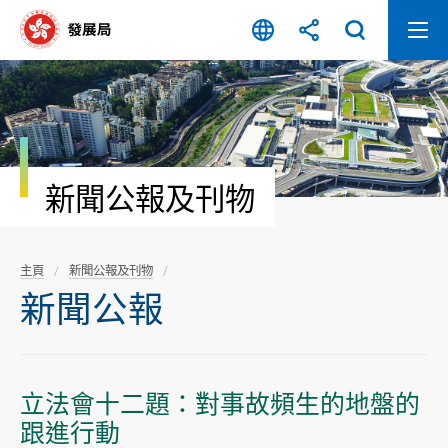
跳
至
內
容
開
始
新聞公報及刊物
主頁
新聞公報及刊物
新聞公報
立法會十二題：對事故頻生的地盤的
跟進行動