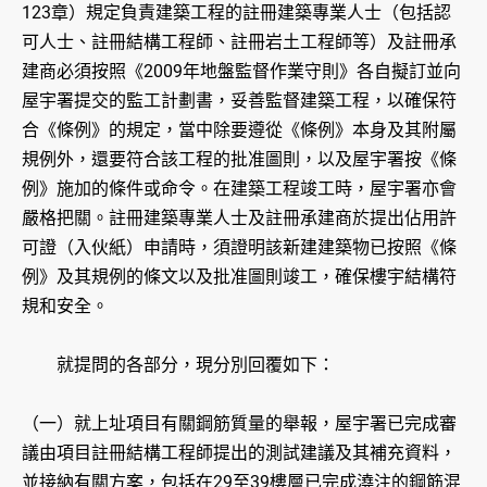
123章）規定負責建築工程的註冊建築專業人士（包括認
可人士、註冊結構工程師、註冊岩土工程師等）及註冊承
建商必須按照《2009年地盤監督作業守則》各自擬訂並向
屋宇署提交的監工計劃書，妥善監督建築工程，以確保符
合《條例》的規定，當中除要遵從《條例》本身及其附屬
規例外，還要符合該工程的批准圖則，以及屋宇署按《條
例》施加的條件或命令。在建築工程竣工時，屋宇署亦會
嚴格把關。註冊建築專業人士及註冊承建商於提出佔用許
可證（入伙紙）申請時，須證明該新建建築物已按照《條
例》及其規例的條文以及批准圖則竣工，確保樓宇結構符
規和安全。
就提問的各部分，現分別回覆如下：
（一）就上址項目有關鋼筋質量的舉報，屋宇署已完成審
議由項目註冊結構工程師提出的測試建議及其補充資料，
並接納有關方案，包括在29至39樓層已完成澆注的鋼筋混