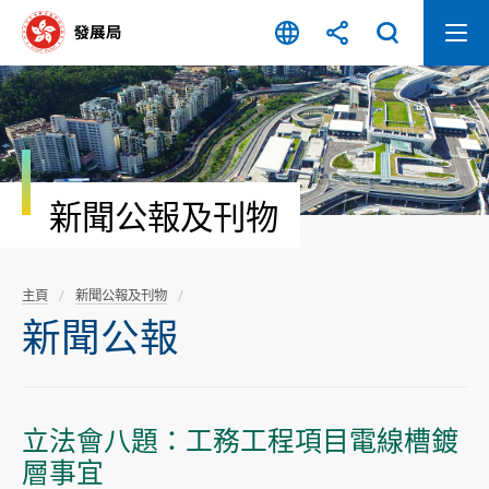
跳
至
內
容
開
始
新聞公報及刊物
主頁
新聞公報及刊物
新聞公報
立法會八題：工務工程項目電線槽鍍
層事宜