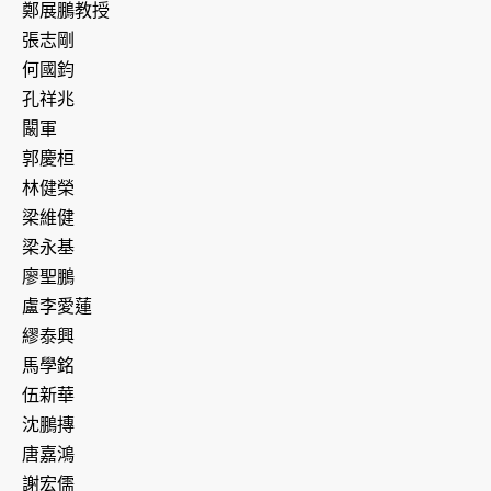
鄭展鵬教授
張志剛
何國鈞
孔祥兆
闞軍
郭慶桓
林健榮
梁維健
梁永基
廖聖鵬
盧李愛蓮
繆泰興
馬學銘
伍新華
沈鵬摶
唐嘉鴻
謝宏儒