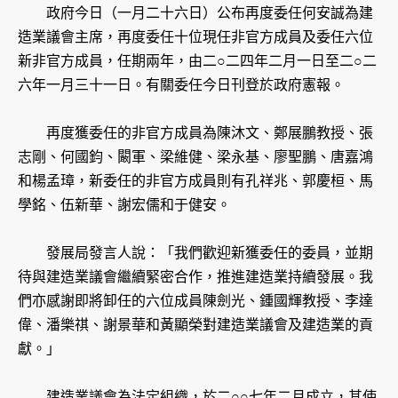
政府今日（一月二十六日）公布再度委任何安誠為建
造業議會主席，再度委任十位現任非官方成員及委任六位
新非官方成員，任期兩年，由二○二四年二月一日至二○二
六年一月三十一日。有關委任今日刊登於政府憲報。
再度獲委任的非官方成員為陳沐文、鄭展鵬教授、張
志剛、何國鈞、闞軍、梁維健、梁永基、廖聖鵬、唐嘉鴻
和楊孟璋，新委任的非官方成員則有孔祥兆、郭慶桓、馬
學銘、伍新華、謝宏儒和于健安。
發展局發言人說：「我們歡迎新獲委任的委員，並期
待與建造業議會繼續緊密合作，推進建造業持續發展。我
們亦感謝即將卸任的六位成員陳劍光、鍾國輝教授、李達
偉、潘樂祺、謝景華和黃顯榮對建造業議會及建造業的貢
獻。」
建造業議會為法定組織，於二○○七年二月成立，其使