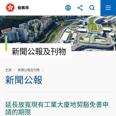
跳
至
內
容
開
始
新聞公報及刊物
主頁
新聞公報及刊物
新聞公報
延長放寬現有工業大廈地契豁免書申
請的期限