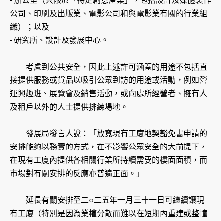
- 辦公室（只限於「特定創意產業」，包括設計及媒體製作
公司、印刷及出版業、電影公司和與電影業有關的行業組
織）；以及
- 研究所、設計及發展中心。
考慮到公共安全，因此上述許可涵蓋的用途不包括直
接提供服務或貨品以吸引公眾到訪的用途或活動，例如營
運興趣班、展覽會及銷售活動，或向處所經營者、擁有人
及租戶以外的人士提供排練場地。
發展局發言人說：「放寬現有工廈地契豁免書申請的
安排能夠以務實的方式，在不影響公眾安全的大前提下，
在現有工廈內提供各相關行業所持續需要的樓面面積，而
市場對有關安排的反應亦普遍正面。」
延長有關安排至二○二五年一月三十一日可繼續讓現
有工廈（特別是因為業權分散而難以在短期內重建或整幢