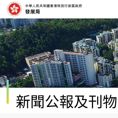
跳
至
內
容
開
始
新聞公報及刊物