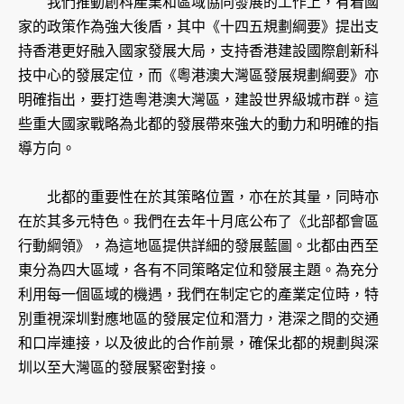
我們推動創科產業和區域協同發展的工作上，有着國
家的政策作為強大後盾，其中《十四五規劃綱要》提出支
持香港更好融入國家發展大局，支持香港建設國際創新科
技中心的發展定位，而《粵港澳大灣區發展規劃綱要》亦
明確指出，要打造粵港澳大灣區，建設世界級城市群。這
些重大國家戰略為北都的發展帶來強大的動力和明確的指
導方向。
北都的重要性在於其策略位置，亦在於其量，同時亦
在於其多元特色。我們在去年十月底公布了《北部都會區
行動綱領》，為這地區提供詳細的發展藍圖。北都由西至
東分為四大區域，各有不同策略定位和發展主題。為充分
利用每一個區域的機遇，我們在制定它的產業定位時，特
別重視深圳對應地區的發展定位和潛力，港深之間的交通
和口岸連接，以及彼此的合作前景，確保北都的規劃與深
圳以至大灣區的發展緊密對接。