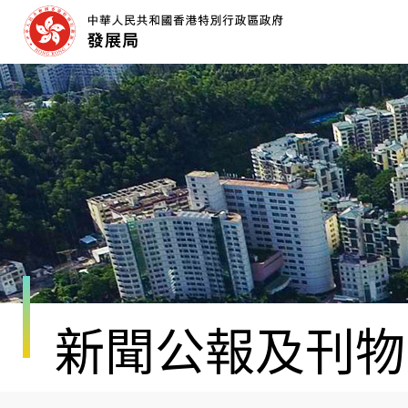
跳
至
內
容
開
始
新聞公報及刊物