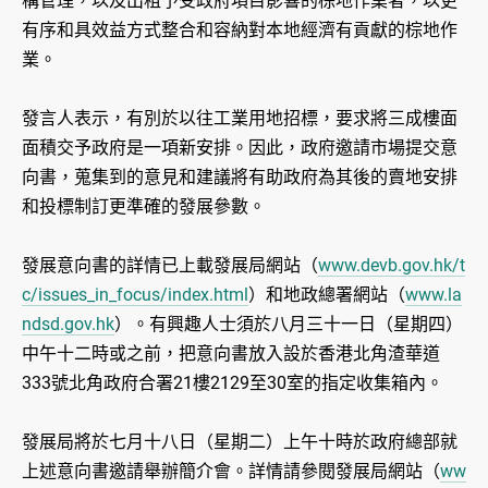
構管理，以及出租予受政府項目影響的棕地作業者，以更
有序和具效益方式整合和容納對本地經濟有貢獻的棕地作
業。
發言人表示，有別於以往工業用地招標，要求將三成樓面
面積交予政府是一項新安排。因此，政府邀請市場提交意
向書，蒐集到的意見和建議將有助政府為其後的賣地安排
和投標制訂更準確的發展參數。
發展意向書的詳情已上載發展局網站（
www.devb.gov.hk/t
c/issues_in_focus/index.html
）和地政總署網站（
www.la
ndsd.gov.hk
）。有興趣人士須於八月三十一日（星期四）
中午十二時或之前，把意向書放入設於香港北角渣華道
333號北角政府合署21樓2129至30室的指定收集箱內。
發展局將於七月十八日（星期二）上午十時於政府總部就
上述意向書邀請舉辦簡介會。詳情請參閱發展局網站（
ww