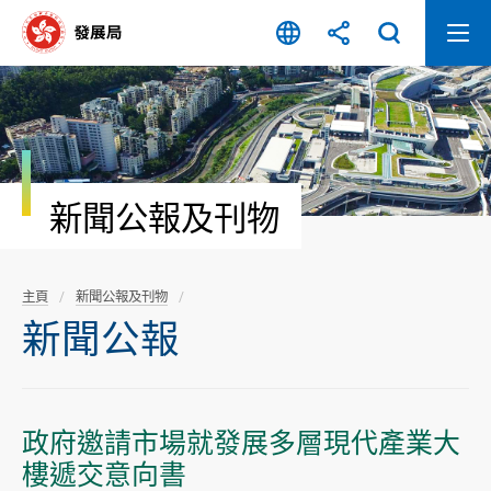
跳
至
內
容
開
始
新聞公報及刊物
主頁
新聞公報及刊物
新聞公報
政府邀請市場就發展多層現代產業大
樓遞交意向書