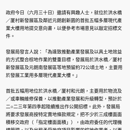
​政府今日（六月三十日）邀請有興趣人士，就位於洪水橋
／厦村新發展區及鄰近元朗創新園的首批五幅多層現代產
業大樓用地提交意向書，以便參考市場意見以敲定招標文
件。
發展局發言人說：「為達致推動產業發展及以具土地效益
的方式整合棕地作業的雙重目標，發展局於洪水橋／厦村
新發展區及元朗南發展區等地預留約72公頃土地，主要用
於發展工業用多層現代產業大樓。」
首批五幅用地位於洪水橋／厦村和元朗，主要用於物流及
／或車輛維修保養，以推動產業發展和升級轉型，預計於
二○二三年第四季起陸續推出作公開招標。此外，發展局
將要求發展商按特定賣地條款規定，把不少於三成樓面面
積移交政府（「指定樓面面積」），由政府委任的代理機