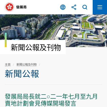
跳
至
內
容
開
始
新聞公報及刊物
主頁
新聞公報及刊物
新聞公報
​發展局局長就二○二一年七月至九月
賣地計劃會見傳媒開場發言