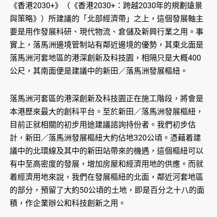
《香港2030+》（《香港2030+：跨越2030年的規劃遠景
與策略》）所建議的「北部經濟帶」之上，這個發展軸主
要是用作發展科研、現代物流、倉儲及新興行業之用。事
實上，落馬洲邊境管制站有鄰近邊境的優勢，其東北面是
落馬洲河套地區的港深創新及科技園，相隔只是大概400
公尺，其南面便是建議中的新田／落馬洲發展樞紐。
落馬洲河套區的港深創新及科技園正在施工階段，將會是
本港歷來最大的創科平台。至於新田／落馬洲發展樞紐，
目前正就相關的初步用途建議諮詢持份者。我們初步估
計，新田／落馬洲發展樞紐大約佔地320公頃。憑藉着建
議中的北環線及其中的新田站帶來的機遇，這個樞紐可以
有中至高密度的發展，增加房屋和經濟用地的供應。而就
着經濟用地來說，我們在發展樞紐的北面，鄰近河套地區
的部分，預留了大約50公頃的土地，即是百分之十八的面
積，作企業辦公和科技創新之用。