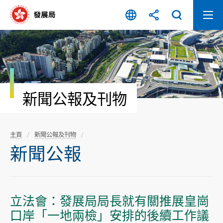
跳
至
內
容
開
始
新聞公報及刊物
主頁
新聞公報及刊物
新聞公報
立法會：發展局局長就有關推展皇崗
口岸「一地兩檢」安排的後續工作議