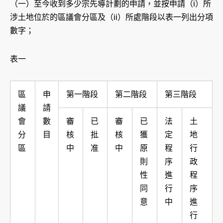
（一）至今收到多少宗先導計劃的申請，並按申請（i）所
涉土地位於的區議會分區及（ii）所處階段以表一列出分項
數字；
表一
區
申
第一階段
第二階段
第三階段
議
請
會
數
審
已
審
已
法
土
分
目
核
批
核
獲
定
地
區
中
准
中
原
程
行
則
序
政
性
進
程
同
行
序
意
中
進
行