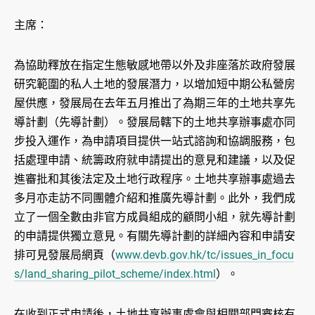
主席：
為協助釋放在指定生態敏感地帶以外及非座落於政府發展
研究範圍的私人土地的發展潛力，以增加短中期公私營房
屋供應，發展局在去年五月推出了為期三年的土地共享先
導計劃（先導計劃）。發展局轄下的土地共享辦事處亦同
步投入運作，為申請項目提供一站式諮詢和協調服務，包
括處理申請、統籌政府就申請提出的意見和建議，以及促
進審批和其後法定及土地行政程序。土地共享辦事處過去
多月亦走訪不同團體介紹和推廣先導計劃。此外，我們成
立了一個全數由非官方成員組成的顧問小組，就先導計劃
的申請提供獨立意見。有關先導計劃的詳細內容和申請安
排可見發展局網頁（
www.devb.gov.hk/tc/issues_in_focu
s/land_sharing_pilot_scheme/index.html
）。
在收到正式申請後，土地共享辦事處會與相關部門審核有