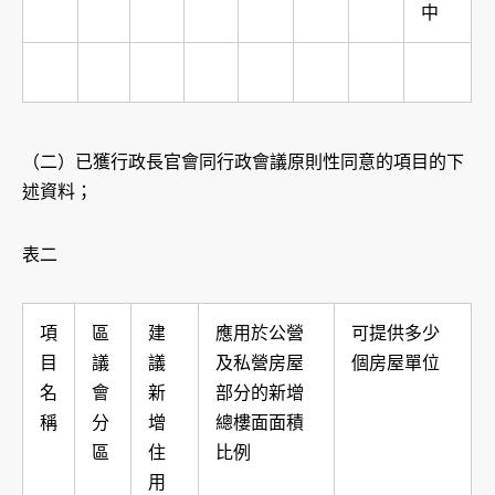
中
（二）已獲行政長官會同行政會議原則性同意的項目的下
述資料；
表二
項
區
建
應用於公營
可提供多少
目
議
議
及私營房屋
個房屋單位
名
會
新
部分的新增
稱
分
增
總樓面面積
區
住
比例
用