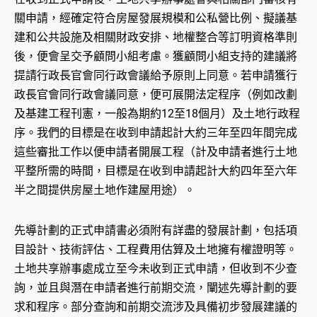
關申請，經確定符合房屋發展規模和公私營比例、擬議基
建和公共設施及相關財政安排、地權整合等訂明資格準則
後，便會呈交予顧問小組考慮。獲顧問小組支持的建議將
提請行政長官會同行政會議給予原則上同意。若申請獲行
政長官會同行政會議同意，便可展開法定程序（例如改劃
及基建工程刊憲，一般為期約12至18個月）及土地行政程
序。我們的目標是在收到申請起計大約三年至四年間完成
這些審批工作以便申請者開展工程（計及申請者進行土地
平整所需的時間，目標是在收到申請起計大約四年至六年
半之間提供房屋土地作建屋用途）。
先導計劃的正式申請書必須附有詳盡的發展計劃，包括項
目設計、技術評估、工程費用估算及土地擁有權證明等。
土地共享辦事處成立至今未收到正式申請，但收到不少查
詢，並且與潛在申請者進行前期交流，闡述先導計劃的要
求和程序。部分查詢和前期交流涉及具備初步發展建議的