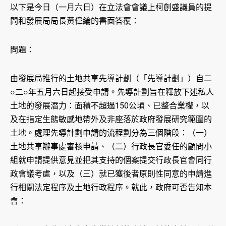
以下是今日（一月六日）在立法會會議上柯創盛議員的提
問和發展局局長黃偉綸的書面答覆：
問題：
由發展局推行的土地共享先導計劃（「先導計劃」）自二
○二○年五月六‍日起接受申請。先導計劃旨在釋放下述私人
土地的發展潛力：面積不超過150公頃、已整合業權，以
及在指定生態敏感地帶外及非座落於政府發展研究範圍的
土地。處理先導計劃申請的流程劃分為三個階段：（一）
土地共享辦事處審核申請、（二）行政長官委任的顧問小
組就申請提供意見並把其支持的個案提交行政長官會同行
政會議考慮，以及（三）就已獲後者原則性同意的申請進
行相關法定程序及土地行政程序。就此，政府可否告知本
會：