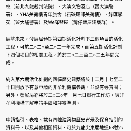
校（前北九龍裁判法院）、大澳文物酒店（舊大澳警
署）、YHA美荷樓青年旅舍（石硤尾邨美荷樓）、綠匯學
苑（舊大埔警署）及We嘩藍屋（灣仔藍屋建築群）。
展望未來，發展局預期第四期活化計劃下三個項目的活化
工程，可於二○二○至二○二一年完成，而第五期活化計劃
下四個項目的相關工程，將於二○二三至二○二五年間完
成。
納入第六期活化計劃的四幢歷史建築將於十二月十七至二
十日開放予有意申請的非牟利機構參觀，並設有導賞團；
另外，發展局亦將於二○二○年一月七日舉行工作坊，讓非
牟利機構了解申請手續和評審準則。
申請指引、表格、載有四幢建築物歷史背景及保育指引的
資料冊，以及其他相關資料，可於九龍尖東麼地道68號帝