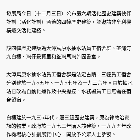
發展局今日（十二月三日）公布第六期活化歷史建築伙伴
計劃（活化計劃）涵蓋的四幢歷史建築，並邀請非牟利機
構遞交活化建議。
該四幢歷史建築為大潭篤原水抽水站員工宿舍群、荃灣汀
九白樓、灣仔景賢里和荃灣馬灣芳園書室。
大潭篤原水抽水站員工宿舍群是法定古蹟，三幢員工宿舍
分别建於一九○五年、一九○七年及一九三六年。由於抽水
站已改為自動化運作及中央操控，水務署員工已無需在宿
舍留宿。
白樓建於一九三○年代，屬三級歷史建築，原為律敦治家
族的物業。政府於一九七三年購入該建築，一九九五年改
作機場核心計劃展覽中心，開放予公眾人士參觀。