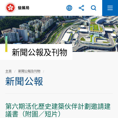
跳
至
內
容
開
始
新聞公報及刊物
主頁
新聞公報及刊物
新聞公報
第六期活化歷史建築伙伴計劃邀請建
議書（附圖／短片）