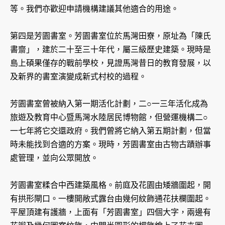
等。我們亦歡迎申請機構建議其他適合的用途。
第四是芳園書室。芳園書室位於馬灣田寮，原址為「陳氏
書齋」，建於二十至三十年代，屬三級歷史建築。現時是
島上碩果僅存的戰前學校，見證馬灣昔日的教育發展，以
及新界的書室演變成新式村校的過程。
芳園書室曾被納入第一期活化計劃，二○一三年活化成為
旅遊及教育中心暨馬灣水陸居民博物館，但營運機構二○
一七年將它交還政府。我們曾將它納入第五期計劃，但當
時未能找到合適的方案。現時，芳園書室由古物古蹟辦事
處管理，並向公眾開放。
芳園書室糅合中西建築風格。前庭及花園由矮牆圍起，開
有拱形閘口。一樓開敞式露台由幾何紋飾通花扶欄圍起。
平屋頂建有護牆，上面有「芳園書室」四個大字，兩邊有