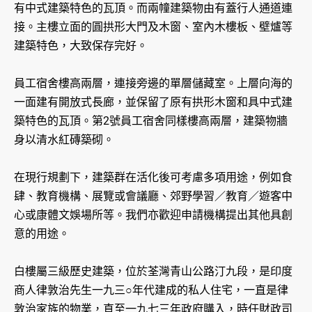
有中式建築特色的瓦頂。而兩幢建築物由有蓋行人通道連
接。主樓立面的圓拱形大門及木窗、室內木樓板、壁爐等
建築特色，大致保存完好。
員工宿舍樓高兩層，連接旁邊的單層儲藏室。上層向海的
一面建有開放式長廊，並保留了原有拱形木窗和具中式建
築特色的瓦頂。第2號員工宿舍同樣樓高兩層，建築物牆
身以清水紅磚築砌。
在現行規劃下，建築群在活化後可考慮多項用途，例如食
肆、教育機構、展覽或會議廳、郊野學習／教育／遊客中
心或康體文娛場所等。我們亦歡迎申請機構提出其他具創
意的用途。
白樓屬三級歷史建築，位於荃灣青山公路汀九段，是印度
商人律敦治先生一九三○年代建成的私人住宅，一直是律
敦治家族的物業，直至一九七三年政府購入，時任財政司