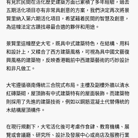
有見於民間在活化歷史建築方面已累積了多年經驗，過去
五期活化項目亦有非常具創意的方案，我們決定再次將景
賢里納入第六期活化項目，希望藉着民間的智慧及創意，
為這幢法定古蹟找尋最合適的夥伴和用途。
景賢里這幢歷史大宅，既具中式建築特色，在結構、用料
和設計上，又糅合了西方建築風格，可視為具中國文藝復
興風格的建築物，反映香港戰前中西建築藝術的巧妙設計
和非凡做工。
大宅遵循嶺南傳統三合院式布局。主樓及副樓外牆以清水
紅磚築砌，屋頂飾有中式建築特有的屋面裝飾。而建築物
則採用了先進的建築技術，例如以鋼筋混凝土代替傳統的
木結構屋頂構件。
在現行規劃下，大宅活化後可考慮作食肆、教育機構、展
覽或會議廳、研究所、設計及發展中心或商店及服務行業