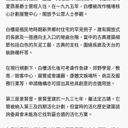
夏鼎基爵士曾經入住。在一九九五年，白樓被改作機場核
心計劃展覽中心，開放予公眾人士參觀。
白樓是殖民地時期新界鄉村住宅的罕見例子，建有開放式
的長廊及一道通向主入口的彎曲台階，當中的古典建築細
節包括白色的灰泥工藝、古典的支柱、圍繞長廊及天台的
裝飾欄杆等。
在現行規劃下，白樓活化後可考慮作食肆、郊野學習／教
育／遊客中心、展覽或會議廳、康體文娛場所、商店及服
務行業等，申請機構亦可提出其他具創意的合適用途。
第三是景賢里。景賢里建於一九三七年，屬法定古蹟。它
曾被納入第三及四期活化計劃，但當時的活化歷史建築諮
詢委員會未能為它找到最合適的活化方案。