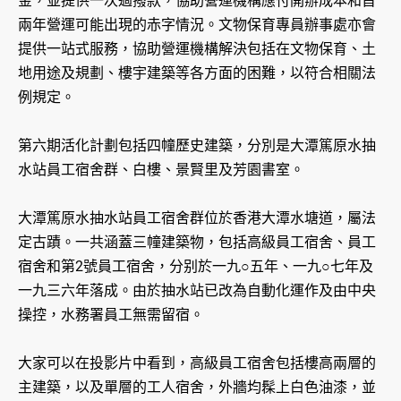
金，並提供一次過撥款，協助營運機構應付開辦成本和首
兩年營運可能出現的赤字情況。文物保育專員辦事處亦會
提供一站式服務，協助營運機構解決包括在文物保育、土
地用途及規劃、樓宇建築等各方面的困難，以符合相關法
例規定。
第六期活化計劃包括四幢歷史建築，分別是大潭篤原水抽
水站員工宿舍群、白樓、景賢里及芳園書室。
大潭篤原水抽水站員工宿舍群位於香港大潭水塘道，屬法
定古蹟。一共涵蓋三幢建築物，包括高級員工宿舍、員工
宿舍和第2號員工宿舍，分别於一九○五年、一九○七年及
一九三六年落成。由於抽水站已改為自動化運作及由中央
操控，水務署員工無需留宿。
大家可以在投影片中看到，高級員工宿舍包括樓高兩層的
主建築，以及單層的工人宿舍，外牆均髹上白色油漆，並