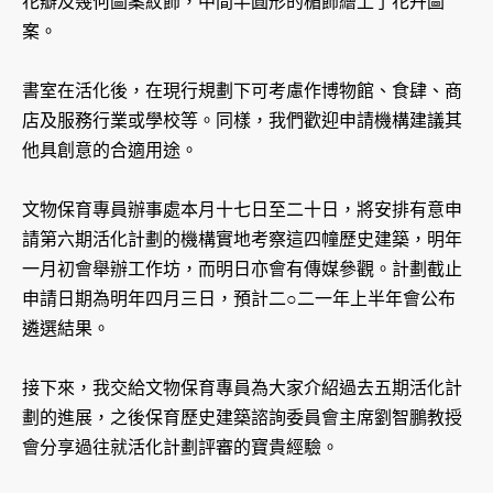
花瓣及幾何圖案紋飾，中間半圓形的楣飾繪上了花卉圖
案。
書室在活化後，在現行規劃下可考慮作博物館、食肆、商
店及服務行業或學校等。同樣，我們歡迎申請機構建議其
他具創意的合適用途。
文物保育專員辦事處本月十七日至二十日，將安排有意申
請第六期活化計劃的機構實地考察這四幢歷史建築，明年
一月初會舉辦工作坊，而明日亦會有傳媒參觀。計劃截止
申請日期為明年四月三日，預計二○二一年上半年會公布
遴選結果。
接下來，我交給文物保育專員為大家介紹過去五期活化計
劃的進展，之後保育歷史建築諮詢委員會主席劉智鵬教授
會分享過往就活化計劃評審的寶貴經驗。