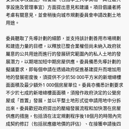
享設施及管理事宜）方面提出意見和建議。項目倡議者將
考慮有關意見，並會稍後向城巿規劃委員會申請改劃土地
用途。
委員聽取了先導計劃的細節，並支持該計劃善用市場規劃
和建造力量的目標，以釋放已整合業權但尚未納入政府就
屬意的公共用途而進行的發展研究範圍內的私人土地的發
展潛力，以期增加短中期房屋供應。委員備悉先導計劃的
擬議要求，即每個申請在透過政府促進基建提升而增加用
地的發展密度後，須提供不少於50 000平方米的新增總樓
面面積及最少額外1 000個房屋單位。委員亦備悉計劃要求
不少於七成的新增總樓面面積，須撥作政府決定的公營房
屋或「首置」發展，並以平整土地形式從申請用地中分拆
出來。委員歡迎政府提出的壓縮發展流程和加快潛在房屋
供應的措施，包括須在法定規劃程序後18個月的時限內完
成契約修訂（包括就應繳地價的評估）、在接獲申請後四