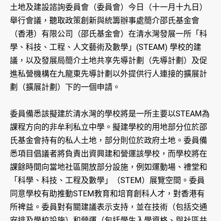
土地及建設諮詢委員會（委員會）今日（十一月十九日）
舉行會議，聽取政策創新與統籌辦事處簡介邵氏基金會
（香港）有限公司（邵氏基金會）在清水灣發展一所「科
學、科技、工程、人文藝術及數學」(STEAM) 學校的建
議，以及發展局簡介土地共享先導計劃（先導計劃）及促
進私營機構在九龍東先導計劃以外提供行人連接的擴展計
劃（擴展計劃）下的一個申請。
委員備悉該擬建於清水灣的學校將是一所主要以STEAM為
課程方向的非牟利私立中學。擬建學校的用地部分位於邵
氏基金會持有的私人土地，部分則位於政府土地。委員備
悉項目倡議者將負責出資興建和營運該學校，而學校將在
課餘時間向當地社區開放部分設施，例如運動場、禮堂和
「科學、科技、工程及數學」（STEM）展覽空間。委員
同意學校有助推動STEM教育和培育創科人才，對香港有
所裨益。委員對有關建議表示支持，並在技術（包括交通
安排及學校設施）和營運（包括學生入學資格、與社區共