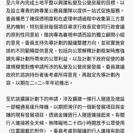
至六年內完成土地平整以興建私營及公營房屋的目標，以
及設立專責的跨專業公務員團隊以提供一站式促進服務。
委員備悉了確保透明度和在處理申請過程中收集第三方意
見的機制，特別是就每個項目尋求行政長官會同行政會議
的原則性同意前，徵詢專為審視申請而設的獨立顧問小組
的意見。委員支持先導計劃的擬議整體方向，並就實施安
排的不同範疇提供意見，包括向公眾解釋計劃框架時應強
調先導計劃所帶來的公眾利益，以及計劃下政府促使的基
建規模需對應申請所涉的私營及公營房屋發展。委員建議
政府於諮詢持份者後考慮所得意見，再敲定先導計劃內
容，以期在二○二○年年初推出。
至於該擴展計劃下的申請，涉及擴建一條行人隧道及增設
一部暢通易達升降機，以期把灣仔的一個新發展項目與金
鐘的現有發展項目，透過金鐘道行人隧道連接起來。有關
行人連接將全天候、無障礙地二十四小時開放予公眾使用
（位置圖載於附件）。委員考慮到擬議的行人連接有助提