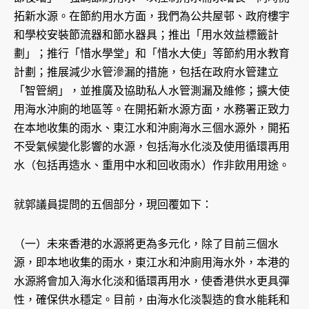
拓新水源。在節約用水方面，我們為公共屋邨、政府樓宇
和學校安裝節流器和節水器具；推出「用水效益標籤計
劃」；推行「惜水學堂」和「惜水大使」等節約用水教育
計劃；推展減少水管滲漏的措施，包括在政府水管建立
「智管網」，並推廣及協助私人水管測漏及維修；擴大使
用海水沖廁的地區等。在開拓新水源方面，水務署正致力
在本地收集的雨水、東江水和沖廁海水三個水源外，開拓
不受氣候變化影響的水源，包括海水化淡及使用循環再用
水（包括再造水、重用中水和回收雨水）作非飲用用途。
就郭議員提問的五個部分，現回覆如下：
（一）未來香港的水源將更為多元化，除了目前三個水
源，即本地收集的雨水，東江水和沖廁用海水外，本港的
水源將會加入海水化淡和循環再用水，使香港供水更具彈
性，確保供水穩定。目前，由海水化淡製造的食水能耗和