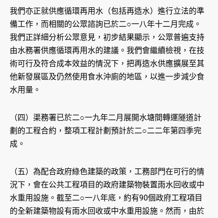
我們亦正就供應循環再用水（包括再造水）進行立法的準
備工作，而相關的公眾諮詢已於二○一八年十二月完成。
我們正詳細分析公眾意見，初步結果顯示，公眾普遍支持
由水務署供應循環再用水的建議。我們會繼續檢視，在技
術可行及符合成本效益的情況下，把再造水供應擴展至其
他新發展區及仍然使用食水沖廁的地區，以進一步減少食
水用量。
（四）渠務署已於二○一九年二月展開水塘間轉運隧道計
劃的工程合約，整項工程計劃預計於二○二二年第四季完
成。
（五）為配合政府綠色建築的政策，工務部門在可行的情
況下，會在公共工程項目的政府建築物裝置雨水回收或中
水重用設施。截至二○一八年底，約有90個政府工程項目
的全新建築物設有雨水回收或中水重用設施。然而，由於