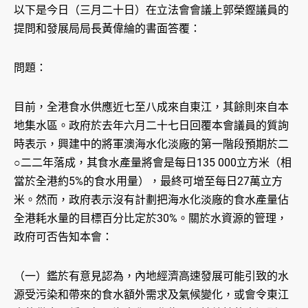
以下是今日（三月二十日）在立法會會議上郭榮鏗議員的
提問和發展局局長黃偉綸的書面答覆：
問題：
目前，全港食水供應近七至八成來自東江，其餘則來自本
地集水區。政府於去年六月二十七日回覆本會議員的質詢
時表示，興建中的將軍澳海水化淡廠的第一階段預期於二
○二二年落成，其食水產量將會是每日135 000立方米（相
當於全港約5%的食水用量），最終可增至每日27萬立方
米。然而，政府表示沒有計劃把海水化淡廠的食水產量佔
全港耗水量的目標百分比定於30%。關於水資源的管理，
政府可否告知本會：
（一）鑑於有意見認為，內地經濟高速發展可能引致的水
源受污染和帶來的食水額外需求及氣候變化，或會令東江