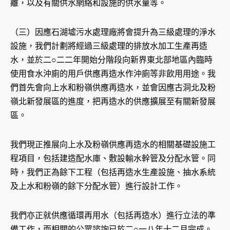
離，以及有關供水網絡和設施的供水量等。
（三）因應石湖墟污水處理廠將會提升為三級處理的淨水
設施，我們計劃將經過三級處理的排放水加工生產再造
水，並於二○二二年開始分階段向新界東北部地區內臨時
使用食水沖廁的用戶供應再造水作沖廁等非飲用用途。我
們首先會向上水和粉嶺供應再造水，並會因應古洞北及粉
嶺北新發展區的進度，把再造水的供應擴展至有關新發展
區。
我們現正推展向上水及粉嶺供應再造水的相關基礎設施工
程項目，包括建造配水庫、敷設輸水幹管及分配水管。同
時，我們正為餘下工程（包括再造水生產設施、抽水系統
及上水和粉嶺的餘下分配水管）進行設計工作。
我們亦正就供應循環再用水（包括再造水）進行立法的準
備工作，而相關的公眾諮詢已於二○一八年十二月完成。