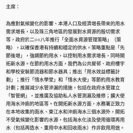
主席：
為應對氣候變化的影響、本港人口及經濟增長帶來的用水
需求增長，以及珠三角地區的發展對水資源的殷切需求
等，政府於二○○八年推行「全面水資源管理策略」（策
略），以確保香港有持續和穩定的供水。策略重點是「先
節後增」，強調節約用水，以控制用水需求增長，同時開
拓新水源。在節約用水方面，我們為公共屋邨、政府樓宇
和學校安裝節流器和節水器具；推出「用水效益標籤計
劃」；推行「惜水學堂」和「惜水大使」等節約用水教育
計劃；推展減少水管滲漏的措施，包括在政府水管建立
「智管網」，並推廣及協助私人水管測漏及維修；擴大使
用海水沖廁的地區等。在開拓新水源方面，水務署正致力
在本地收集的雨水、東江水和沖廁海水三個水源外，開拓
不受氣候變化影響的水源，包括海水化淡及使用循環再用
水（包括再造水、重用中水和回收雨水）作非飲用用途。