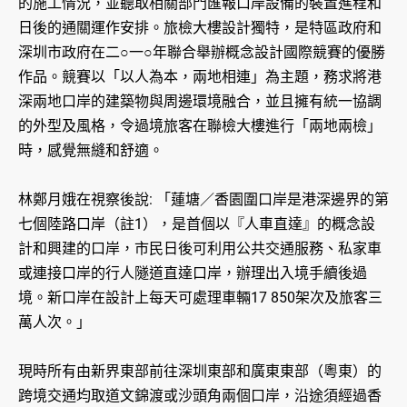
的施工情況，並聽取相關部門匯報口岸設備的裝置進程和
日後的通關運作安排。旅檢大樓設計獨特，是特區政府和
深圳市政府在二○一○年聯合舉辦概念設計國際競賽的優勝
作品。競賽以「以人為本，兩地相連」為主題，務求將港
深兩地口岸的建築物與周邊環境融合，並且擁有統一協調
的外型及風格，令過境旅客在聯檢大樓進行「兩地兩檢」
時，感覺無縫和舒適。
林鄭月娥在視察後說: 「蓮塘／香園圍口岸是港深邊界的第
七個陸路口岸（註1），是首個以『人車直達』的概念設
計和興建的口岸，市民日後可利用公共交通服務、私家車
或連接口岸的行人隧道直達口岸，辦理出入境手續後過
境。新口岸在設計上每天可處理車輛17 850架次及旅客三
萬人次。」
現時所有由新界東部前往深圳東部和廣東東部（粵東）的
跨境交通均取道文錦渡或沙頭角兩個口岸，沿途須經過香