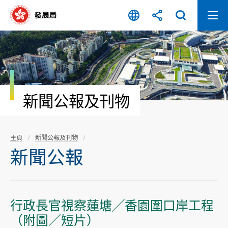
跳
至
內
容
開
始
新聞公報及刊物
主頁
新聞公報及刊物
新聞公報
行政長官視察蓮塘╱香園圍口岸工程
（附圖／短片）