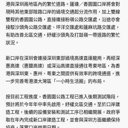
港與深圳兩地區內的繁忙道路。蓮塘／香園圍口岸將會對
現時其他東部陸路口岸的過境交通起分流作用，加上雙線
雙程的香園圍公路，直接連接粉嶺公路交匯處，沿途亦會
接駁沙頭角公路交匯處、坪洋交匯處和蓮麻坑路交匯處，
有助改善北區交通，紓緩沙頭角及打鼓嶺一帶道路的繁忙
狀況。
新口岸在深圳會連接深圳東部過境高速直達龍崗，再經深
惠高速（惠鹽高速）或深汕高速直接通往粤東地區，為香
港與深圳東、惠州、粵東之間提供有效率的跨境通道，進
一步完善粵港澳大灣區「一小時生活圈」的布局。
按目前工程進度，香園圍公路工程已進入後期測試階段，
預計將於今年年中率先啟用，紓緩北區交通。至於口岸建
造工程，後續的設備安裝和測試工序已相繼開展，政府爭
取在年內完成新口岸建造工程，並會與深圳方面繼續保持
協商，落實口岸啟用日期。