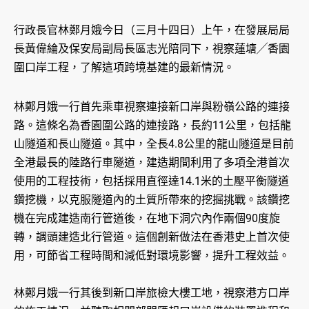
行政長官林鄭月娥今日（三月十四日）上午，在發展局局
長黃偉綸及保安局副局長區志光陪同下，視察蓮塘╱香園
圍口岸工程，了解這項跨境基建的最新情況。
林鄭月娥一行首先乘車視察連接新口岸與粉嶺公路的連接
路。這條名為香園圍公路的連接路，長約11公里，包括龍
山隧道和長山隧道。其中，全長4.8公里的龍山隧道是目前
全港最長的陸路行車隧道，建造期間利用了多項全港首次
使用的工程技術，包括採用直徑達14.1米的土壓平衡隧道
鑽挖機，以克服隧道內的土質所帶來的挖掘挑戰。該鑽挖
機在完成建造南行管道後，在地下洞穴內作兩個90度旋
轉，調頭建造北行管道。這個創新做法在香港史上首次使
用，可節省工程時間和減低對環境影響，提升工程效益。
林鄭月娥一行其後到新口岸旅檢大樓工地，視察港方口岸