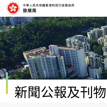
跳
至
內
容
開
始
新聞公報及刊物