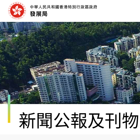
跳
至
內
容
開
始
新聞公報及刊物