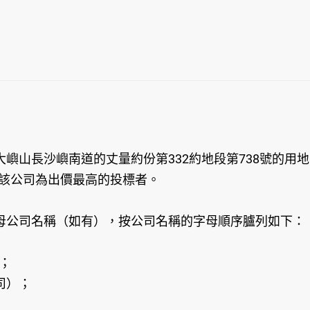
嶼山長沙嶼南道的丈量約份第332約地段第738號的用
五十年。該公司為出價最高的投標者。
母公司名稱（如有），按公司名稱的字母順序臚列如下：
）；
司）；