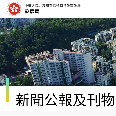
跳
至
內
容
開
始
新聞公報及刊物