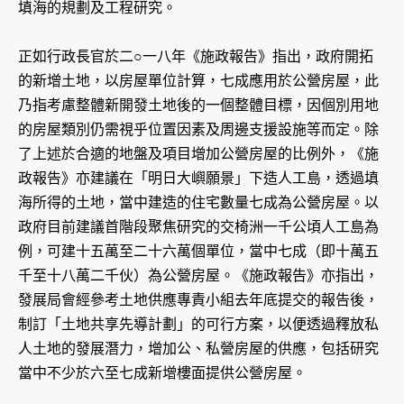
填海的規劃及工程研究。
正如行政長官於二○一八年《施政報告》指出，政府開拓
的新增土地，以房屋單位計算，七成應用於公營房屋，此
乃指考慮整體新開發土地後的一個整體目標，因個別用地
的房屋類別仍需視乎位置因素及周邊支援設施等而定。除
了上述於合適的地盤及項目增加公營房屋的比例外，《施
政報告》亦建議在「明日大嶼願景」下造人工島，透過填
海所得的土地，當中建造的住宅數量七成為公營房屋。以
政府目前建議首階段聚焦研究的交椅洲一千公頃人工島為
例，可建十五萬至二十六萬個單位，當中七成（即十萬五
千至十八萬二千伙）為公營房屋。《施政報告》亦指出，
發展局會經參考土地供應專責小組去年底提交的報告後，
制訂「土地共享先導計劃」的可行方案，以便透過釋放私
人土地的發展潛力，增加公、私營房屋的供應，包括研究
當中不少於六至七成新增樓面提供公營房屋。