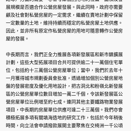
展規模是否適合作公營房屋發展。與此同時，政府亦需要
顧及社會對私營房屋的一定需求，繼續在賣地計劃中保留
一定數量的土地，維持持續而穩定的私營房屋土地供應。
因此，並非所有原定作私營房屋的用地可隨意轉作公營房
屋的發展。
中長期而言，我們正全力推展各項新發展區和新市鎮擴展
計劃，這些大型拓展項目合共可提供逾二十一萬個住宅單
位，包括約十三萬個公營房屋單位；當中，我們於去年十
一月獲得城市規劃委員會批准，透過增加個別公營房屋地
盤的發展密度及優化用地設計，把古洞北和粉嶺北新發展
區的公營房屋單位數目增加一萬二千個，令該新發展區公
營房屋單位比例增至約七成。連同其他主要鐵路物業發展
項目，中長期的房屋單位供應可達二十三萬個。我們亦會
積極拓展多項有關填海造地的研究工作，包括於今年稍後
時間，向立法會申請撥款展開主要聚焦在交椅洲一千公頃