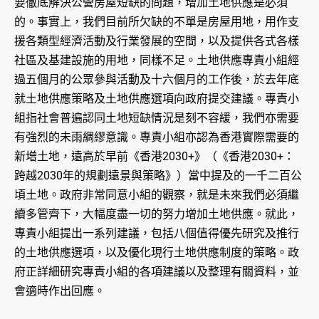
要徹底解決公營房屋短缺的問題，增加土地供應是必須
的。事實上，我們目前所欠缺的不單是房屋用地，用作支
援各類型經濟活動及行業發展的空間，以及提供各式各樣
社區及基建設施的用地，同樣不足。土地供應專責小組經
過五個月的公眾參與活動及十六個月的工作後，於去年底
就土地供應策略及土地供應選項向政府提交建議。專責小
組指社會普遍認同土地短缺情況是刻不容緩，我們亦需要
有強烈的未雨綢繆意識。專責小組亦認為香港實際需要的
新增土地，遠高於早前《香港2030+》（《香港2030+：
跨越2030年的規劃遠景與策略》）當中提及的一千二百公
頃土地。政府非常同意小組的觀察，就是未來我們必須繼
續多管齊下，大幅度盡一切的努力增加土地供應。就此，
專責小組提出一系列建議，包括八個值得優先研究及推行
的土地供應選項，以及優化現行土地供應制度的策略。政
府正詳細研究專責小組的各項建議以及整理有關資料，並
會適時作出回應。