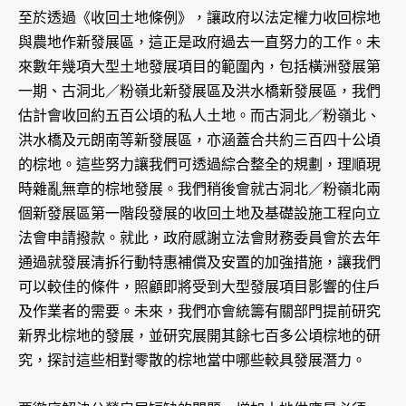
至於透過《收回土地條例》，讓政府以法定權力收回棕地
與農地作新發展區，這正是政府過去一直努力的工作。未
來數年幾項大型土地發展項目的範圍內，包括橫洲發展第
一期、古洞北／粉嶺北新發展區及洪水橋新發展區，我們
估計會收回約五百公頃的私人土地。而古洞北／粉嶺北、
洪水橋及元朗南等新發展區，亦涵蓋合共約三百四十公頃
的棕地。這些努力讓我們可透過綜合整全的規劃，理順現
時雜亂無章的棕地發展。我們稍後會就古洞北／粉嶺北兩
個新發展區第一階段發展的收回土地及基礎設施工程向立
法會申請撥款。就此，政府感謝立法會財務委員會於去年
通過就發展清拆行動特惠補償及安置的加強措施，讓我們
可以較佳的條件，照顧即將受到大型發展項目影響的住戶
及作業者的需要。未來，我們亦會統籌有關部門提前研究
新界北棕地的發展，並研究展開其餘七百多公頃棕地的研
究，探討這些相對零散的棕地當中哪些較具發展潛力。