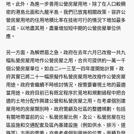
地。此外，為進一步善用公營房屋用地，除了在人口較稠
密的港島北面和九龍半島，我們已放寬相關政策，容許公
營房屋用地的住用地積比率在技術可行的情況下增加最多
三成，以地盡其用，盡量增加短中期的公營房屋單位供
應。
另一方面，為解燃眉之急，政府在去年六月已改撥一共九
幅私營房屋用地作公營房屋之用，合共可提供約一萬一千
個公營房屋單位。如自二○一三至一四年度開始計算，政
府其實已將二十一幅原擬作私營房屋用地改撥作公營房屋
用途。政府會繼續不時檢討情況，按需要審視土地的最適
當用途。政府目前已有既定程序於覓地和規劃過程中把合
適的土地分配作興建公營和私營房屋之用。在考慮個別建
屋用地的房屋類別時，政府需顧及社區的整體規劃，包括
有關地帶當前的公、私營房屋比例，及公、私營房屋在社
區設施和交通配套及區內基建設施（例如供水、排污、道
路等）方面的需要，亦會考慮個別用地的位置、面積及發