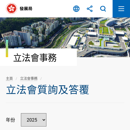
跳
至
內
容
開
始
立法會事務
主頁
立法會事務
立法會質詢及答覆
年份